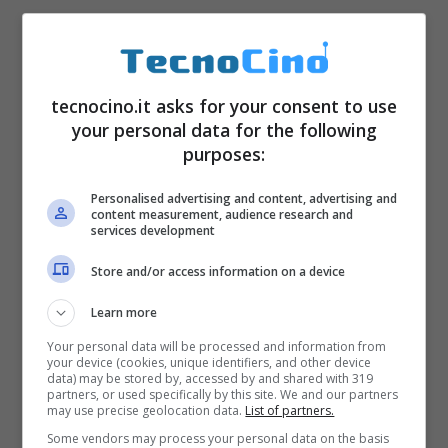
Sistema operativo
Android 2.3
tecnocino.it asks for your consent to use
Gingerbread
your personal data for the following
purposes:
Processore
800MHz con 384MB di
Ram
Personalised advertising and content, advertising and
content measurement, audience research and
Connettività
HSDPA
services development
Memoria
da 1GB per multimedia e
Store and/or access information on a device
100MB per le apps
Learn more
Bluetooth
,
Wi-fi
e
GPS
Your personal data will be processed and information from
your device (cookies, unique identifiers, and other device
Lettura filmati
DivX
data) may be stored by, accessed by and shared with 319
partners, or used specifically by this site. We and our partners
Navigazione sul web con tecnologia
may use precise geolocation data.
List of partners.
Flash
Some vendors may process your personal data on the basis