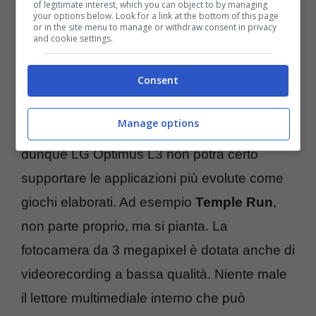
of legitimate interest, which you can object to by managing
Schermo
da 3.2″ a 320×240 pixel
your options below. Look for a link at the bottom of this page
or in the site menu to manage or withdraw consent in privacy
Fotocamera
da 3 megapixel con
and cookie settings.
videorecording VGA
Consent
Come possiamo notare da subito, il
Manage options
processore
e la
Ram
sono di basso livello,
dunque LG Optimus L3 non potrà certo
supportare le applicazioni più evolute come
giochi elaborati. Ad esempio
Temple Run
,
non parte proprio, ma si pianta. La
fotocamera da 3 megapixel è dotata anche di
videorecording a bassa qualità. Niente male
il lettore multimediale interno che può