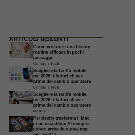
ARTICOLI RECENTI
Consigli Tech
Come costruire una beauty
routine efficace in pochi
passaggi
Consigli Tech
Scegliere la tariffa mobile
nel 2026: i fattori chiave
prima del cambio operatore
Consigli Tech
Scegliere la tariffa mobile
nel 2026: i fattori chiave
prima del cambio operatore
Mobile
Perplexity trasforma il Mac
in un assistente AI sempre
attivo: arriva la nuova app
per macOS