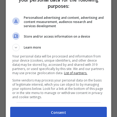
purposes:
pazienti perché sta arrivando
– aggiungendo
poi –
sarà un network globale massiccio.
Personalised advertising and content, advertising and
content measurement, audience research and
Tutti gli host non americano potranno
services development
collegare server e banda
“. Quando? Entro la
Store and/or access information on a device
fine dell’anno dovrebbe diventare realtà.
Learn more
Serve così tanto tempo perché Dotcom vuole
Your personal data will be processed and information from
creare una fortezza inespugnabile: stesse
your device (cookies, unique identifiers, and other device
data) may be stored by, accessed by and shared with 319
funzionalità di condivisione di contenuti
partners, or used specifically by this site. We and our partners
may use precise geolocation data.
List of partners.
“protetti” dal
diritto d’autore
– musica, video,
Some vendors may process your personal data on the basis
of legitimate interest, which you can object to by managing
ecc… – con le spalle parate da un sistema
your options below. Look for a link at the bottom of this page
or in the site menu to manage or withdraw consent in privacy
furbo. Dovrebbe infatti essere tutto criptato
and cookie settings.
così da intervenire in anticipo: se un’autorità
intervenisse cercando di rintracciare l’utente
Consent