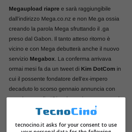
Megaupload riapre
e sarà raggiungibile
dall’indirizzo Mega.co.nz e non Me.ga ossia
creando la parola Mega sfruttando il .ga
preso dal Gabon. Il tanto atteso ritorno è
vicino e con Mega debutterà anche il nuovo
servizio
Megabox
. La conferma arrivava
ormai mesi fa da un tweet di
Kim DotCom
in
cui il possente fondatore dell’ex-impero
decaduto lo scorso gennaio annuncia con
grande orgoglio “
Piccolo aggiornamento sul
nuovo servizio Mega: il codice è completo al
90%, i server sono in arrivo e avvocati,
tecnocino.it asks for your consent to use
partner e investitori sono pronti. Siate
your personal data for the following