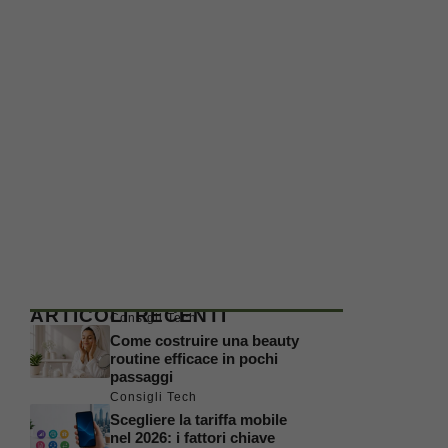
ARTICOLI RECENTI
Consigli Tech
Come costruire una beauty
routine efficace in pochi
passaggi
Consigli Tech
Scegliere la tariffa mobile
nel 2026: i fattori chiave