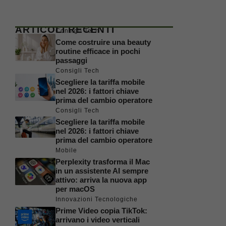
ARTICOLI RECENTI
Consigli Tech
Come costruire una beauty
routine efficace in pochi
passaggi
Consigli Tech
Scegliere la tariffa mobile
nel 2026: i fattori chiave
prima del cambio operatore
Consigli Tech
Scegliere la tariffa mobile
nel 2026: i fattori chiave
prima del cambio operatore
Mobile
Perplexity trasforma il Mac
in un assistente AI sempre
attivo: arriva la nuova app
per macOS
Innovazioni Tecnologiche
Prime Video copia TikTok:
arrivano i video verticali