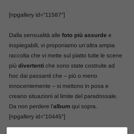
[npgallery id=”11587″]
Dalla sensualità alle
foto più assurde
e
inspiegabili, vi proponiamo un’altra ampia
raccolta che vi mette sul piatto tutte le scene
più
divertenti
che sono state costruite ad
hoc dai passanti che – più o meno
innocentemente – si mettono in posa e
creano situazioni al limite del paradossale.
Da non perdere l’
album
qui sopra.
[npgallery id=”10445″]