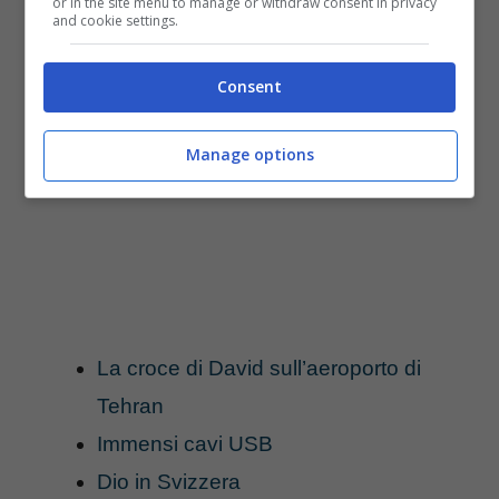
Altre foto da Google Maps da non perdersi:
or in the site menu to manage or withdraw consent in privacy
and cookie settings.
Consent
Manage options
La croce di David sull’aeroporto di
Tehran
Immensi cavi USB
Dio in Svizzera