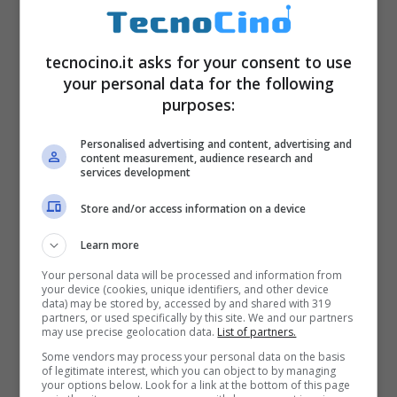
Su Google Maps spazio anche a come
cambia il mondo
grazie alle foto storiche
tecnocino.it asks for your consent to use
grazie ai
layer
di approfondimento che
your personal data for the following
raccontano il territorio e le sue variazioni
purposes:
viste dall’alto grazie alle immagini satellitari
Personalised advertising and content, advertising and
sia i
mashup
con le sovrapposizioni di foto
content measurement, audience research and
services development
antiche e moderne da altezza suolo.
Store and/or access information on a device
[npgallery id=”11551″]
Learn more
Your personal data will be processed and information from
E per chi ama il
mistero
ecco
le località più
your device (cookies, unique identifiers, and other device
data) may be stored by, accessed by and shared with 319
segrete e per questo motivo censurate
:
partners, or used specifically by this site. We and our partners
may use precise geolocation data.
List of partners.
[npgallery id=”11429″]
Some vendors may process your personal data on the basis
of legitimate interest, which you can object to by managing
your options below. Look for a link at the bottom of this page