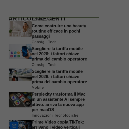
ARTICOLI RECENTI
Consigli Tech
Come costruire una beauty
routine efficace in pochi
passaggi
Consigli Tech
Scegliere la tariffa mobile
nel 2026: i fattori chiave
prima del cambio operatore
Consigli Tech
Scegliere la tariffa mobile
nel 2026: i fattori chiave
prima del cambio operatore
Mobile
Perplexity trasforma il Mac
in un assistente AI sempre
attivo: arriva la nuova app
per macOS
Innovazioni Tecnologiche
Prime Video copia TikTok:
arrivano i video verticali