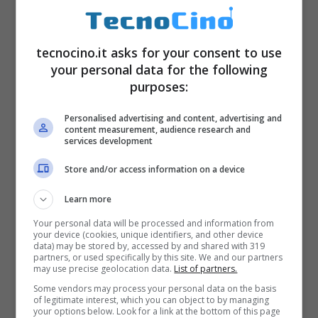
tecnocino.it asks for your consent to use
your personal data for the following
purposes:
Sistema operativo
Android Jelly
Personalised advertising and content, advertising and
Bean e interfaccia Sense 5
content measurement, audience research and
services development
Processore quad core
Qualcomm
Store and/or access information on a device
Snapdragon 200 da 1.2GHz con 1GB
Learn more
di Ram
Your personal data will be processed and information from
GPU
Adreno 205
your device (cookies, unique identifiers, and other device
data) may be stored by, accessed by and shared with 319
Schermo touchscreen
da 4.3 pollici
partners, or used specifically by this site. We and our partners
may use precise geolocation data.
List of partners.
a risoluzione di 800 x 480 pixel
Some vendors may process your personal data on the basis
GPS
,
Wi-Fi
,
Bluetooth
of legitimate interest, which you can object to by managing
your options below. Look for a link at the bottom of this page