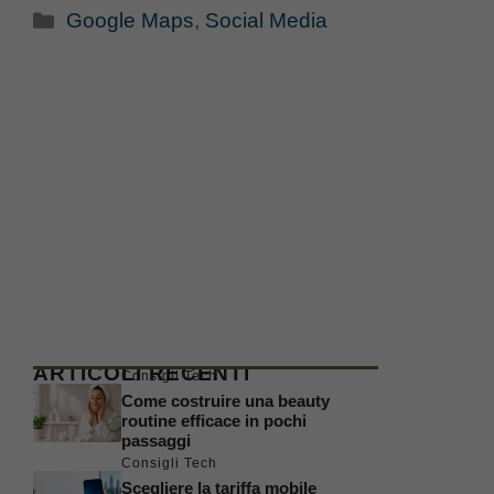
Categorie
Google Maps
,
Social Media
ARTICOLI RECENTI
Consigli Tech
Come costruire una beauty
routine efficace in pochi
passaggi
Consigli Tech
Scegliere la tariffa mobile