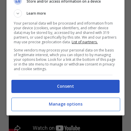
Store and/or access information on a device
Learn more
Your personal data will be processed and information from
your device (cookies, unique identifiers, and other device
data) may be stored by, accessed by and shared with 319
partners, or used specifically by this site. We and our partners
may use precise geolocation data.
List of partners.
Some vendors may process your personal data on the basis
of legitimate interest, which you can object to by managing
your options below. Look for a link at the bottom of this page
or in the site menu to manage or withdraw consent in privacy
E ora c’è una nuova
novità
and cookie settings.
Consent
Manage options