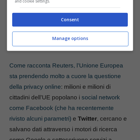
and cookie settings.
Consent
Manage options
Come racconta Reuters, l’Unione Europea
sta prendendo molto a cuore la questione
della privacy online
: milioni e milioni di
cittadini dell’UE popolano i
social network
come Facebook (che ha recentemente
rivisto alcuni parametri)
e
Twitter
, cercano e
salvano dati attraverso i motori di ricerca
come Google e sottoscrivono servizi a