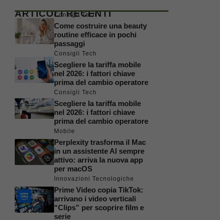
ARTICOLI RECENTI
Consigli Tech
Come costruire una beauty
routine efficace in pochi
passaggi
Consigli Tech
Scegliere la tariffa mobile
nel 2026: i fattori chiave
prima del cambio operatore
Consigli Tech
Scegliere la tariffa mobile
nel 2026: i fattori chiave
prima del cambio operatore
Mobile
Perplexity trasforma il Mac
in un assistente AI sempre
attivo: arriva la nuova app
per macOS
Innovazioni Tecnologiche
Prime Video copia TikTok:
arrivano i video verticali
“Clips” per scoprire film e
serie