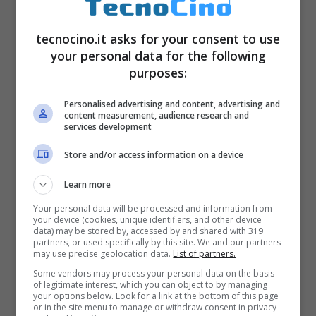
online
. Tutti abbiamo diritto non tanto a
tecnocino.it asks for your consent to use
dimenticare, quanto a farci dimenticare. Da
your personal data for the following
chi? Dai
social network
e dai
motori di
purposes:
ricerca
, così come da tutti i contenitori di
Personalised advertising and content, advertising and
informazioni, giganteschi
database
che
content measurement, audience research and
services development
registrano tutte le nostre attività online, le
Store and/or access information on a device
nostre preferenze, i dati sensibili e personali
e altro ancora. Sono necessari un avviso in
Learn more
tempo reale in caso di intromissione negli
Your personal data will be processed and information from
your device (cookies, unique identifiers, and other device
data) may be stored by, accessed by and shared with 319
archivi e strumenti dedicati.
partners, or used specifically by this site. We and our partners
may use precise geolocation data.
List of partners.
Some vendors may process your personal data on the basis
of legitimate interest, which you can object to by managing
your options below. Look for a link at the bottom of this page
or in the site menu to manage or withdraw consent in privacy