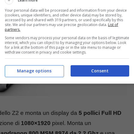
Learn more
Your personal data will be processed and information from your device
(cookies, unique identifiers, and other device data) may be stored by,
accessed by and shared with 319 partners, or used specifically by this
site. We and our partners may use precise geolocation data.
List of
partners.
Some vendors may process your personal data on the basis of legitimate
interest, which you can object to by managing your options below. Look
for a link at the bottom of this page or in the site menu to manage or
withdraw consent in privacy and cookie settings.
Manage options
Consent
dello Z2 e monta un display da
5 pollici Full HD
zione di
1080×1920
pixel. Monta un
apdragon 800 MSM 8974 da 2,2 Ghz
e una