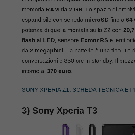
memoria
RAM da 2 GB
. Lo spazio di archi
espandibile con scheda
microSD
fino a
64
potenza di quella montata sullo Z2 con
20,
flash al LED
, sensore
Exmor RS
e lenti ot
da
2 megapixel
. La batteria è una tipo lit
conversazioni e 850 ore in standby. Il prezzo
intorno ai
370 euro
.
SONY XPERIA Z1, SCHEDA TECNICA E 
3) Sony Xperia T3