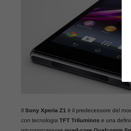
Il
Sony Xperia Z1
è il predecessore del mo
con tecnologia
TFT Triluminos
e una defini
microprocessore
quad-core Qualcomm Sn