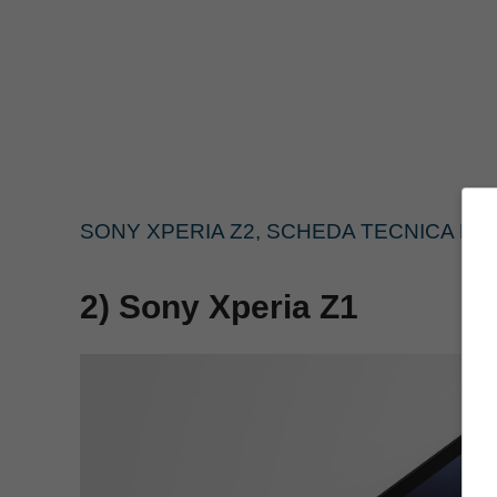
SONY XPERIA Z2, SCHEDA TECNICA E 
2) Sony Xperia Z1