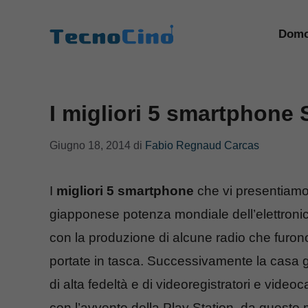
Vai
al
Domo
contenuto
I migliori 5 smartphone
Giugno 18, 2014
di
Fabio Regnaud Carcas
I
migliori 5 smartphone
che vi presentiamo
giapponese potenza mondiale dell’elettroni
con la produzione di alcune radio che furon
portate in tasca. Successivamente la casa g
di alta fedeltà e di videoregistratori e video
con l’avvento della Play Station, da questo