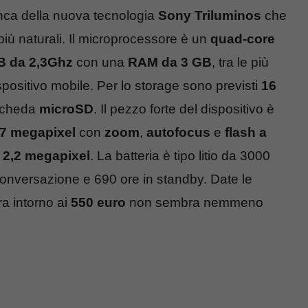
ca della nuova tecnologia
Sony Triluminos
che
 più naturali. Il microprocessore è un
quad-core
 da 2,3Ghz
con una
RAM da 3 GB
, tra le più
positivo mobile. Per lo storage sono previsti
16
scheda
microSD
. Il pezzo forte del dispositivo è
,7 megapixel
con
zoom
,
autofocus
e
flash a
a
2,2 megapixel
. La batteria è tipo litio da 3000
onversazione e 690 ore in standby. Date le
ra intorno ai
550 euro
non sembra nemmeno