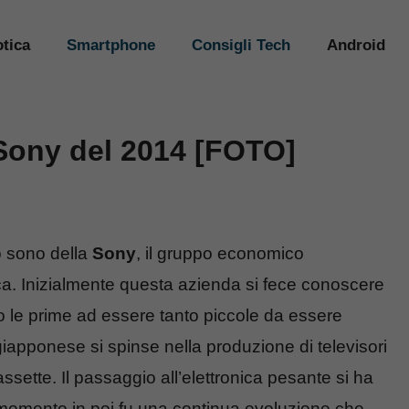
tica
Smartphone
Consigli Tech
Android
 Sony del 2014 [FOTO]
 sono della
Sony
, il gruppo economico
ca. Inizialmente questa azienda si fece conoscere
o le prime ad essere tanto piccole da essere
iapponese si spinse nella produzione di televisori
cassette. Il passaggio all’elettronica pesante si ha
 momento in poi fu una continua evoluzione che