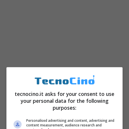
La corte ha stabilito che Danks ha intascato
più di 1.000 euro
dalle copie scaricate e
tecnocino.it asks for your consent to use
vendute, mentre i costi legati ad Universal
your personal data for the following
sono stati di oltre
2.5 milioni di euro
. A
purposes:
quanto pare il colpevole avrebbe caricato il
Personalised advertising and content, advertising and
filmato intero del film sulla piattaforma
content measurement, audience research and