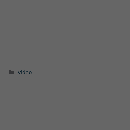
Categorie
Video