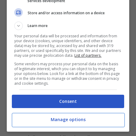
services development
KickassTorrents
e su altri siti di torrent.
Store and/or access information on a device
Durante la sentenza il giudice Keith Raynor
ha qualificato di “
Learn more
sfrontato, arrogante e
offensivo
Your personal data will be processed and information from
” il modo in cui l’uomo si è espresso
your device (cookies, unique identifiers, and other device
data) may be stored by, accessed by and shared with 319
sul più famoso dei social network. Anche
partners, or used specifically by this site. We and our partners
may use precise geolocation data.
List of partners.
Michael Bell
, ex fidanzato della sorella, il
Some vendors may process your personal data on the basis
quale ha caricato svariati film per conto suo,
of legitimate interest, which you can object to by managing
your options below. Look for a link at the bottom of this page
è stato arrestato. Entrambi si sono dichiarati
or in the site menu to manage or withdraw consent in privacy
and cookie settings.
colpevoli di aver commesso atti illeciti.
Consent
La pena di Bell è invece più leggera: dovrà
effettuare servizio civile per un anno con 120
Manage options
ore non pagate. Il sergente detective Rod