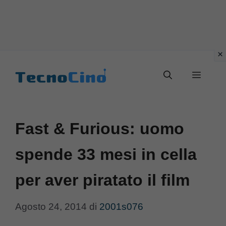
Vai
al
Menu
contenuto
Fast & Furious: uomo
spende 33 mesi in cella
per aver piratato il film
Agosto 24, 2014
di
2001s076