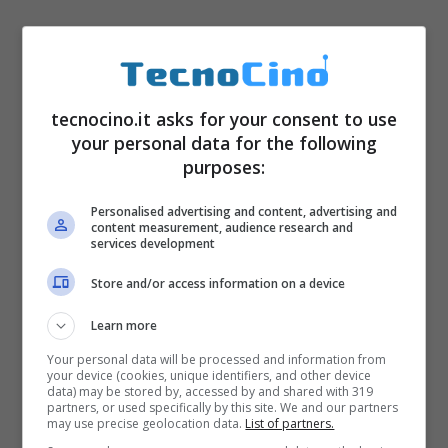
tecnocino.it asks for your consent to use
your personal data for the following
Lo
schermo
sarà circolare e sarà dotato di
purposes:
una cornice ruotabile, secondo quanto
riportato dall’affidabile SamMobile. Sul lato
Personalised advertising and content, advertising and
content measurement, audience research and
services development
sarà anche presente un tasto Power a forma
di corona, simile a quello che Apple ha
Store and/or access information on a device
integrato nel suo Watch. Le funzioni, però,
Learn more
saranno più limitate: accensione e standby,
Your personal data will be processed and information from
your device (cookies, unique identifiers, and other device
richiamo (con doppia pressione) dei comandi
data) may be stored by, accessed by and shared with 319
partners, or used specifically by this site. We and our partners
vocali S Voice. La maggior parte dei comandi
may use precise geolocation data.
List of partners.