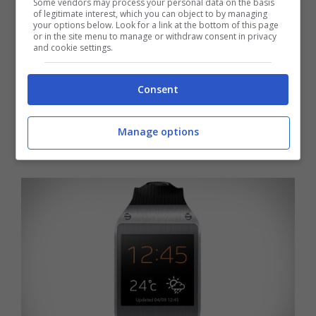
saranno invece eseguiti dalla cornice
Some vendors may process your personal data on the basis
of legitimate interest, which you can object to by managing
ruotabile: zoom in e zoom out, impostazione
your options below. Look for a link at the bottom of this page
or in the site menu to manage or withdraw consent in privacy
and cookie settings.
delle opzione, navigazione tra le liste oppure
impostare un’ora alla sveglia e molte altre
Consent
funzionalità che, tramite il
software di
sviluppo
fornito da Samsung, potrebbero
Manage options
essere integrate dalle terze parti in futuro.