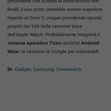
(ricordiamo che si tratta di indiscrezioni non
finali), il suo costo potrebbe essere superiore
rispetto al
Gear S
, magari prendendo spunto
proprio dai 349 della versione base
dell’Apple Watch. Probabilmente integrerà il
sistema operativo Tizen
anziché
Android
Wear
, la versione di Google per indossabili.
Categorie
Gadget
,
Samsung
,
Smartwatch