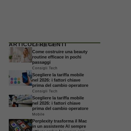
ARTICOLI RECENTI
Consigli Tech
Come costruire una beauty
routine efficace in pochi
passaggi
Consigli Tech
Scegliere la tariffa mobile
nel 2026: i fattori chiave
prima del cambio operatore
Consigli Tech
Scegliere la tariffa mobile
nel 2026: i fattori chiave
prima del cambio operatore
Mobile
Perplexity trasforma il Mac
in un assistente AI sempre