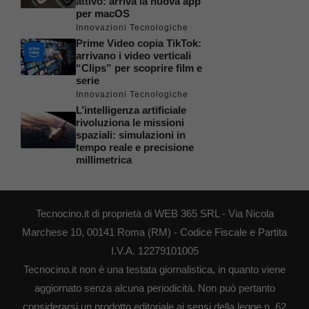
attivo: arriva la nuova app
per macOS
Innovazioni Tecnologiche
Prime Video copia TikTok:
arrivano i video verticali
“Clips” per scoprire film e
serie
Innovazioni Tecnologiche
L’intelligenza artificiale
rivoluziona le missioni
spaziali: simulazioni in
tempo reale e precisione
millimetrica
Tecnocino.it di proprietà di WEB 365 SRL - Via Nicola
Marchese 10, 00141 Roma (RM) - Codice Fiscale e Partita
I.V.A. 12279101005
Tecnocino.it non è una testata giornalistica, in quanto viene
aggiornato senza alcuna periodicità. Non può pertanto
considerarsi un prodotto editoriale ai sensi della legge n. 62