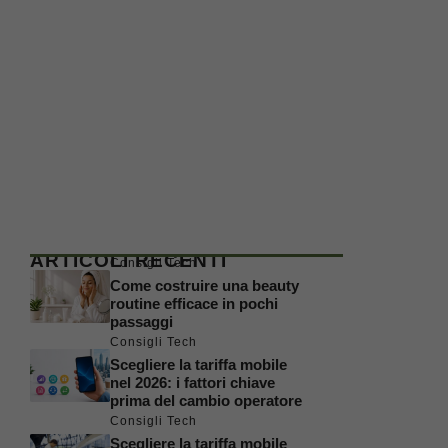
ARTICOLI RECENTI
Consigli Tech
Come costruire una beauty
routine efficace in pochi
passaggi
Consigli Tech
Scegliere la tariffa mobile
nel 2026: i fattori chiave
prima del cambio operatore
Consigli Tech
Scegliere la tariffa mobile