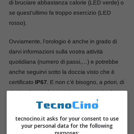
di bruciare abbastanza calorie (LED verde) o
se quest’ultimo fa troppo esercizio (LED
rosso).
Ovviamente, l’orologio è anche in grado di
darvi informazioni sulla vostra attività
quotidiana (numero di passi,…) e potrebbe
anche seguirvi sotto la doccia visto che è
certificato
IP67
. E non c’è bisogno, a priori, di
ricaricarlo tutte le sere. Asus annuncia che
VivoWatch sarebbe in grado di reggere
fino
a 10 giorni
. Per ricaricarlo, basta collegarlo
tecnocino.it asks for your consent to use
una o due ore
ad un supporto e di collegare
your personal data for the following
purposes:
quest’ultimo ad un computer tramite cavetto