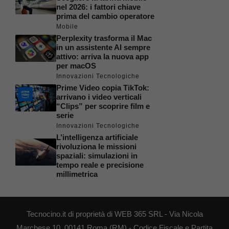
nel 2026: i fattori chiave
prima del cambio operatore
Mobile
Perplexity trasforma il Mac
in un assistente AI sempre
attivo: arriva la nuova app
per macOS
Innovazioni Tecnologiche
Prime Video copia TikTok:
arrivano i video verticali
“Clips” per scoprire film e
serie
Innovazioni Tecnologiche
L’intelligenza artificiale
rivoluziona le missioni
spaziali: simulazioni in
tempo reale e precisione
millimetrica
Tecnocino.it di proprietà di WEB 365 SRL - Via Nicola
Marchese 10, 00141 Roma (RM) - Codice Fiscale e Partita