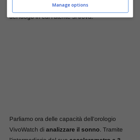
Manage options
UV dà informazioni sull’indice di esposizione
del luogo in cui l’utente si trova.
Parliamo ora delle capacità dell’orologio
VivoWatch di
analizzare il sonno
. Tramite