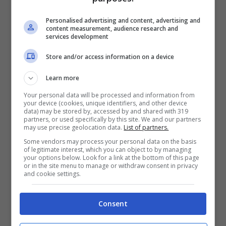
USB.
Personalised advertising and content, advertising and
content measurement, audience research and
services development
Dotato di un display protetto da vetro
Gorilla
Store and/or access information on a device
Glass
che presenta le informazioni in
128 x
Learn more
128 pixel
, questo dispositivo presenterebbe
Your personal data will be processed and information from
un “punteggio di benessere” direttamente
your device (cookies, unique identifiers, and other device
data) may be stored by, accessed by and shared with 319
sullo schermo, l’
Happiness Index
, basato
partners, or used specifically by this site. We and our partners
may use precise geolocation data.
List of partners.
sui movimenti quotidiani, ma anche sulla
Some vendors may process your personal data on the basis
qualità del sonno
. Più l’indice è basso, più è
of legitimate interest, which you can object to by managing
your options below. Look for a link at the bottom of this page
or in the site menu to manage or withdraw consent in privacy
importante muoversi e andare a letto presto.
and cookie settings.
Invece, più è alto l’indice, meglio starete. Lo
scopo è ovviamente quello di mantenerlo più
Consent
in alto possibile. Piccolo gadget, il rilevatore