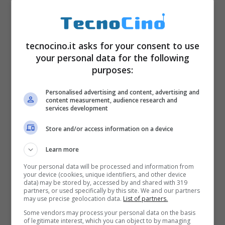
tecnocino.it asks for your consent to use
your personal data for the following
purposes:
Personalised advertising and content, advertising and
content measurement, audience research and
services development
Store and/or access information on a device
Learn more
Per raggiungere questa risoluzione, con tutte
Your personal data will be processed and information from
le impostazioni al massimo ed ottenere al
your device (cookies, unique identifiers, and other device
data) may be stored by, accessed by and shared with 319
minimo
35 frame al secondo,
avrete
partners, or used specifically by this site. We and our partners
may use precise geolocation data.
List of partners.
bisogno di una
Gtx 970
o di una
ATI R9
Some vendors may process your personal data on the basis
of legitimate interest, which you can object to by managing