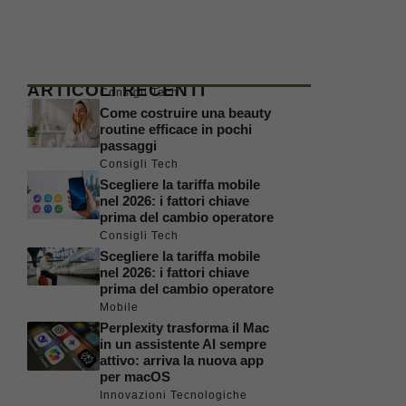
ARTICOLI RECENTI
Consigli Tech
Come costruire una beauty
routine efficace in pochi
passaggi
Consigli Tech
Scegliere la tariffa mobile
nel 2026: i fattori chiave
prima del cambio operatore
Consigli Tech
Scegliere la tariffa mobile
nel 2026: i fattori chiave
prima del cambio operatore
Mobile
Perplexity trasforma il Mac
in un assistente AI sempre
attivo: arriva la nuova app
per macOS
Innovazioni Tecnologiche