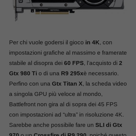
Per chi vuole godersi il gioco
in 4K
, con
impostazioni grafiche al massimo e framerate
stabile al disopra dei
60 FPS
, l’acquisto di
2
Gtx 980 Ti
o di una
R9 295x
è necessario.
Perfino con una
Gtx Titan X
, la scheda video
a singola GPU più veloce al mondo,
Battlefront non gira al di sopra dei 45 FPS
con impostazioni ad “ultra” in risoluzione 4K.
Sarebbe anche possibile fare un
SLI di Gtx
970
o un
Crossfire di R9 290
, poiché questo