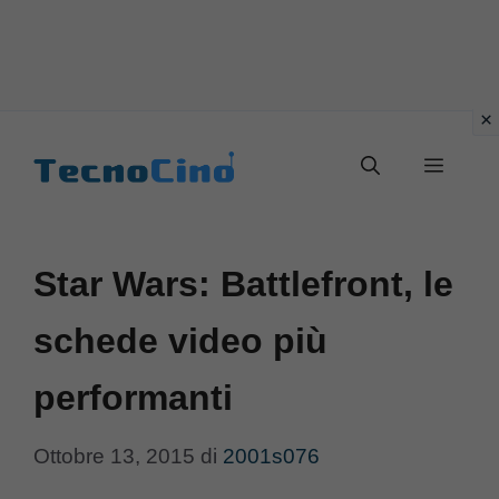
Vai
al
Menu
contenuto
Star Wars: Battlefront, le
schede video più
performanti
Ottobre 13, 2015
di
2001s076