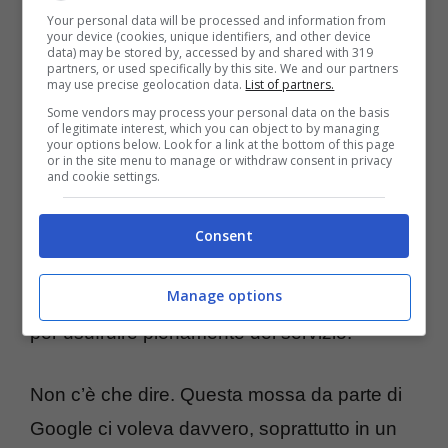
Your personal data will be processed and information from
poiché queste informazioni sono aggiornate
your device (cookies, unique identifiers, and other device
data) may be stored by, accessed by and shared with 319
giornalmente. Inoltre, non si potrà passare
partners, or used specifically by this site. We and our partners
may use precise geolocation data.
List of partners.
alla
vista satellitare
e non si potrà scegliere
Some vendors may process your personal data on the basis
di evidenziare le direzioni dei trasporti
of legitimate interest, which you can object to by managing
your options below. Look for a link at the bottom of this page
or in the site menu to manage or withdraw consent in privacy
pubblici. Nonostante ciò, questo è davvero
and cookie settings.
un ottimo upgrade del servizio e non
vediamo l’ora che arrivi anche da noi in Italia.
Consent
Gli utenti
iOS
, invece dovranno attendere un
Manage options
paio di settimane dopo la release su Android
per usufruire pienamente del servizio.
Non c’è che dire. Questa mossa da parte di
Google ci voleva davvero, soprattutto in un