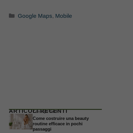
Categorie
Google Maps
,
Mobile
ARTICOLI RECENTI
Consigli Tech
Come costruire una beauty
routine efficace in pochi
passaggi