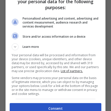
your personal data for the following
purposes:
Dal canto suo, invece,
iPhone 6S Plus
monta una fotocamera posteriore da
12
Personalised advertising and content, advertising and
content measurement, audience research and
Megapixel
con
slow motion a 240 FPS
in
services development
grado di riprendere video fino in
4K a 30 FPS
Store and/or access information on a device
con stabilizzazione ottica ed una camera
Learn more
frontale da
5 Megapixel
in grado di
Your personal data will be processed and information from
riprendere video fino al
Full HD a 30 FPS.
your device (cookies, unique identifiers, and other device
data) may be stored by, accessed by and shared with 319
partners, or used specifically by this site. We and our partners
may use precise geolocation data.
List of partners.
Some vendors may process your personal data on the basis
of legitimate interest, which you can object to by managing
your options below. Look for a link at the bottom of this page
or in the site menu to manage or withdraw consent in privacy
and cookie settings.
Consent