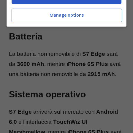
Manage options
Batteria
La batteria non removibile di
S7 Edge
sarà
da
3600 mAh
, mentre
iPhone 6S Plus
avrà
una batteria non removibile da
2915 mAh
.
Sistema operativo
S7 Edge
arriverà sul mercato con
Android
6.0
e l’interfaccia
TouchWiz UI
Marshmallow
, mentre
iPhone 6S Plus
avrà