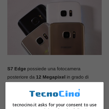
S7 Edge
possiede una fotocamera
posteriore da
12 Megapixel
in grado di
riprendere video fino in
4K a 30 FPS
ed una
camera frontale da
5 Megapixel
che riesce a
riprendere video fino in
Full HD 30 FPS
.
tecnocino.it asks for your consent to use