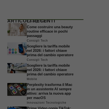
ARTICOLI RECENTI
Consigli Tech
Come costruire una beauty
routine efficace in pochi
passaggi
Consigli Tech
Scegliere la tariffa mobile
nel 2026: i fattori chiave
prima del cambio operatore
Consigli Tech
Scegliere la tariffa mobile
nel 2026: i fattori chiave
prima del cambio operatore
Mobile
Perplexity trasforma il Mac
in un assistente AI sempre
attivo: arriva la nuova app
per macOS
Innovazioni Tecnologiche
Prime Video copia TikTok: