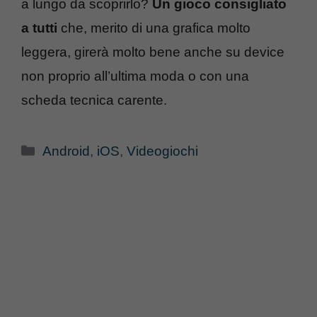
a lungo da scoprirlo?
Un gioco consigliato
a tutti
che, merito di una grafica molto
leggera, girerà molto bene anche su device
non proprio all’ultima moda o con una
scheda tecnica carente.
Categorie
Android
,
iOS
,
Videogiochi