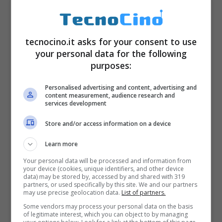
farlo scomparire quando arriverà a 0.
Durante ogni ondata di blocchi, appariranno
dei cerchi con un segno
“+”
che vi
tecnocino.it asks for your consent to use
your personal data for the following
permetteranno di aggiungere una pallina a
purposes:
quelle che potete lanciare. Spesso vi
Personalised advertising and content, advertising and
saranno anche dei
cerchi azzurri
, orientati
content measurement, audience research and
services development
verticalmente o orizzontalmente, che, se
Store and/or access information on a device
toccati dalle palline, sottrarranno 1 da ogni
blocco sulla loro traiettoria e, immancabili,
Learn more
sono i cerchi, di
colore rosa
, che, se toccati,
Your personal data will be processed and information from
your device (cookies, unique identifiers, and other device
faranno schizzare le palline in ogni direzione
data) may be stored by, accessed by and shared with 319
partners, or used specifically by this site. We and our partners
possibile per permettervi un raggio d’azione
may use precise geolocation data.
List of partners.
Some vendors may process your personal data on the basis
più ampio. Il gioco consiste nel non far
of legitimate interest, which you can object to by managing