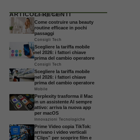
ARTICOLI RECENTI
Consigli Tech
Come costruire una beauty
routine efficace in pochi
passaggi
Consigli Tech
Scegliere la tariffa mobile
nel 2026: i fattori chiave
prima del cambio operatore
Consigli Tech
Scegliere la tariffa mobile
nel 2026: i fattori chiave
prima del cambio operatore
Mobile
Perplexity trasforma il Mac
in un assistente AI sempre
attivo: arriva la nuova app
per macOS
Innovazioni Tecnologiche
Prime Video copia TikTok:
arrivano i video verticali
“Clips” per scoprire film e