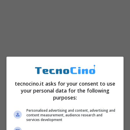
Infatti, un utente esterno ha dimostrato all’FBI
tecnocino.it asks for your consent to use
un possibile metodo per
sbloccare il
your personal data for the following
purposes:
telefono
. Adesso, l’FBI dovrà testare questo
nuovo metodo e assicurarsi che non
Personalised advertising and content, advertising and
content measurement, audience research and
distrugga i dati presenti sul telefono. Proprio
services development
per questo motivo è stato richiesto un po’ di