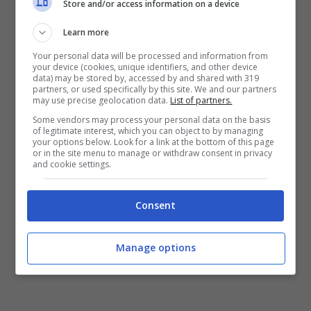
Store and/or access information on a device
tempo alla corte, prima di procedere con
Learn more
l’ordinanza.
Your personal data will be processed and information from
your device (cookies, unique identifiers, and other device
data) may be stored by, accessed by and shared with 319
Secondo le recenti indiscrezioni, i ricercatori
partners, or used specifically by this site. We and our partners
may use precise geolocation data.
List of partners.
hanno scoperto un bug che permetterebbe di
Some vendors may process your personal data on the basis
of legitimate interest, which you can object to by managing
decifrare una piccola parte del sistema
your options below. Look for a link at the bottom of this page
or in the site menu to manage or withdraw consent in privacy
operativo. Si tratta di un
bug di iMessage
,
and cookie settings.
che secondo alcuni esperti permetterebbe
all’FBI di ritrovare tutti i dati necessari.
Consent
Manage options