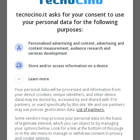
orecchio
tecnocino.it asks for your consent to use
your personal data for the following
purposes:
Personalised advertising and content, advertising and
content measurement, audience research and
services development
Store and/or access information on a device
Learn more
Your personal data will be processed and information from
your device (cookies, unique identifiers, and other device
data) may be stored by, accessed by and shared with 319
partners, or used specifically by this site. We and our partners
may use precise geolocation data.
List of partners.
Some vendors may process your personal data on the basis
Un
Motorola Droid 2
è improvvisamente
of legitimate interest, which you can object to by managing
your options below. Look for a link at the bottom of this page
or in the site menu to manage or withdraw consent in privacy
esploso
mentre il suo proprietario stava
and cookie settings.