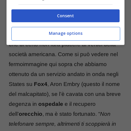
effettuando una
chiamata
. Sembra una
barzelletta di cattivo gusto, uno di quegli
Consent
esempi di
tecnologia
abusata che si rivolge
Manage options
contro l’utente, invece è la paradossale verità
che di certo non farà piacere ai vertici della
società americana. Come si può vedere nel
fermoimmagine qui sopra che abbiamo
ottenuto da un servizio andato in onda negli
States su
Fox4
, Aron Embry (questo il nome
del malcapitato), se l’è cavata con una breve
degenza in
ospedale
e il recupero
dell’
orecchio
, ma è stato fortunato. “
Non
telefonare sempre, altrimenti ti scoppierà in