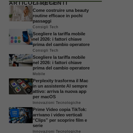
ARTICOLI RECENTI
Consigli Tech
Come costruire una beauty
routine efficace in pochi
passaggi
Consigli Tech
Scegliere la tariffa mobile
nel 2026: i fattori chiave
prima del cambio operatore
Consigli Tech
Scegliere la tariffa mobile
nel 2026: i fattori chiave
prima del cambio operatore
Mobile
Perplexity trasforma il Mac
in un assistente AI sempre
attivo: arriva la nuova app
per macOS
Innovazioni Tecnologiche
Prime Video copia TikTok:
arrivano i video verticali
“Clips” per scoprire film e
serie
Innovazioni Tecnologiche