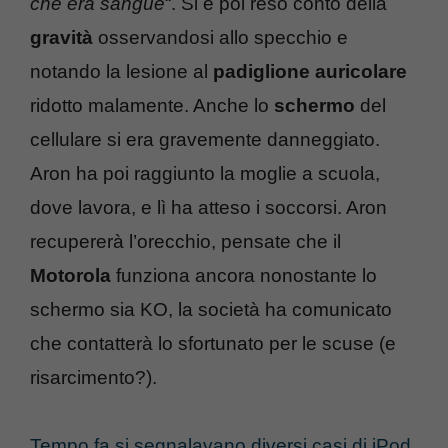
che era sangue
“. Si è poi reso conto della
gravità
osservandosi allo specchio e
notando la lesione al
padiglione auricolare
ridotto malamente. Anche lo
schermo
del
cellulare si era gravemente danneggiato.
Aron ha poi raggiunto la moglie a scuola,
dove lavora, e lì ha atteso i soccorsi. Aron
recupererà l’orecchio, pensate che il
Motorola
funziona ancora nonostante lo
schermo sia KO, la società ha comunicato
che contatterà lo sfortunato per le scuse (e
risarcimento?).
Tempo fa si segnalavano diversi casi di iPod