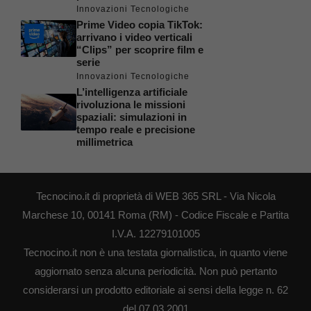
Innovazioni Tecnologiche
Prime Video copia TikTok:
arrivano i video verticali
“Clips” per scoprire film e
serie
Innovazioni Tecnologiche
L’intelligenza artificiale
rivoluziona le missioni
spaziali: simulazioni in
tempo reale e precisione
millimetrica
Tecnocino.it di proprietà di WEB 365 SRL - Via Nicola
Marchese 10, 00141 Roma (RM) - Codice Fiscale e Partita
I.V.A. 12279101005
Tecnocino.it non è una testata giornalistica, in quanto viene
aggiornato senza alcuna periodicità. Non può pertanto
considerarsi un prodotto editoriale ai sensi della legge n. 62
del 07.03.2001