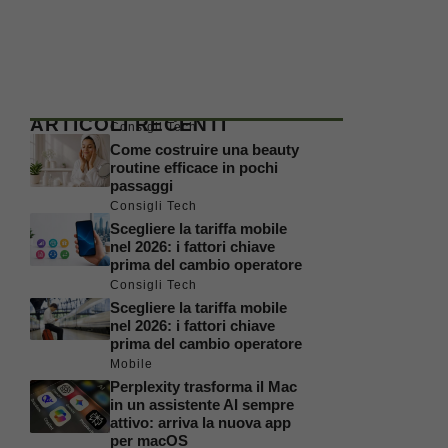
ARTICOLI RECENTI
Consigli Tech
Come costruire una beauty
routine efficace in pochi
passaggi
Consigli Tech
Scegliere la tariffa mobile
nel 2026: i fattori chiave
prima del cambio operatore
Consigli Tech
Scegliere la tariffa mobile
nel 2026: i fattori chiave
prima del cambio operatore
Mobile
Perplexity trasforma il Mac
in un assistente AI sempre
attivo: arriva la nuova app
per macOS