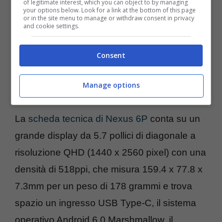
of legitimate interest, which you can object to by managing
your options below. Look for a link at the bottom of this page
or in the site menu to manage or withdraw consent in privacy
and cookie settings.
Consent
Manage options
Acquista un Nexus 5X su Amazon!
La
scheda tecnica di Nexus 6P
conta su un
grande display da 5.7 pollici di diagonale a
risoluzione QHD (1440 x 2560 pixel) con una
densità di 518ppi, che misura 159.4 x 77.8 x
7.3mm per un peso di 178 grammi e trova
spazio un ingresso USB Type-C, il sistema
operativo Android 6.0 Marshmallow, il