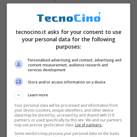
Batteria: 2,700mAh (integrata)
Dimensioni: 147 x 72.6 x 7.9mm –
Peso: 136g
tecnocino.it asks for your consent to use
your personal data for the following
Rete: LTE-A Cat 6
purposes:
Connettività: Wi-Fi 802.11 a, b, g, n, ac
/ Bluetooth 4.2 / NFC / USB Type-C
Personalised advertising and content, advertising and
content measurement, audience research and
Altro: Video 4K / Dual Flash / Auto-
services development
Focus Laser / Sensore di impronte
Store and/or access information on a device
digitali
Learn more
Your personal data will be processed and information from
your device (cookies, unique identifiers, and other device
data) may be stored by, accessed by and shared with 319
partners, or used specifically by this site. We and our partners
may use precise geolocation data.
List of partners.
Some vendors may process your personal data on the basis