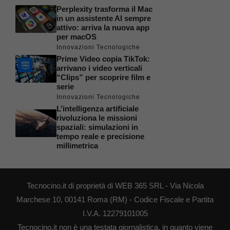
Perplexity trasforma il Mac
in un assistente AI sempre
attivo: arriva la nuova app
per macOS
Innovazioni Tecnologiche
Prime Video copia TikTok:
arrivano i video verticali
“Clips” per scoprire film e
serie
Innovazioni Tecnologiche
L’intelligenza artificiale
rivoluziona le missioni
spaziali: simulazioni in
tempo reale e precisione
millimetrica
Tecnocino.it di proprietà di WEB 365 SRL - Via Nicola
Marchese 10, 00141 Roma (RM) - Codice Fiscale e Partita
I.V.A. 12279101005
Tecnocino.it non è una testata giornalistica, in quanto viene