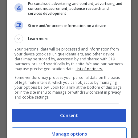
utilizzare questa nuova funzione. La scelta
Personalised advertising and content, advertising and
content measurement, audience research and
services development
da parte di Instagram di offrire
più funzioni
per i profili business
rappresenta
Store and/or access information on a device
un’importante novità, che segue la strategia
Learn more
già avviata da Facebook negli scorsi mesi e
Your personal data will be processed and information from
your device (cookies, unique identifiers, and other device
anche su
Facebook Messenger
. Non solo,
data) may be stored by, accessed by and shared with 319
partners, or used specifically by this site. We and our partners
grazie all’ampio numero di utenti iscritti,
may use precise geolocation data.
List of partners.
Instagram dispone di tantissime aziende e
Some vendors may process your personal data on the basis
of legitimate interest, which you can object to by managing
brand famosi, che sfruttano i propri profili per
your options below. Look for a link at the bottom of this page
or in the site menu to manage or withdraw consent in privacy
and cookie settings.
comunicare con i clienti. Quindi, con l’arrivo
dei profili business, le aziende potrebbero
Consent
effettuare il passaggio a questa nuova
tipologia di profilo e offrire la possibilità di
Manage options