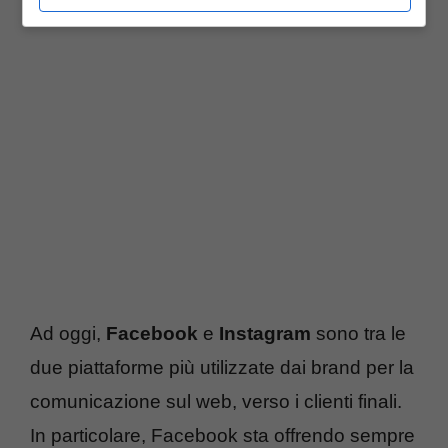
essere direttamente contattati.
Ad oggi,
Facebook
e
Instagram
sono tra le
due piattaforme più utilizzate dai brand per la
comunicazione sul web, verso i clienti finali.
In particolare, Facebook sta offrendo sempre