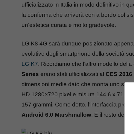
ufficializzato in Italia in modo definitivo in q
la conferma che arriverà con a bordo col s
un’estetica curata e molto gradevole.
LG K8 4G sarà dunque posizionato appena
evolutivo degli smartphone della società s
LG K7
. Ricordiamo che l’altro modello dell
Series
erano stati ufficializzati al
CES 2016 
dimensioni medie dato che monta uno scherm
HD 1280×720 pixel e misura 144.6 x 71.5 x
157 grammi. Come detto, l’interfaccia propr
Android 6.0 Marshmallow
. E il resto dell