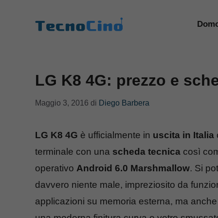
Vai
al
Domo
contenuto
LG K8 4G: prezzo e sched
Maggio 3, 2016
di
Diego Barbera
LG K8 4G
è ufficialmente in
uscita in Italia
terminale con una
scheda tecnica
così comp
operativo
Android 6.0 Marshmallow
. Si po
davvero niente male, impreziosito da funzio
applicazioni su memoria esterna, ma anche d
una moderna finitura curva e vetro smussato