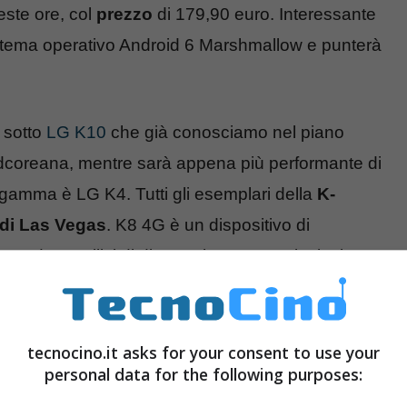
ueste ore, col
prezzo
di 179,90 euro. Interessante
istema operativo Android 6 Marshmallow e punterà
 sotto
LG K10
che già conosciamo nel piano
udcoreana, mentre sarà appena più performante di
a gamma è LG K4. Tutti gli esemplari della
K-
di Las Vegas
. K8 4G è un dispositivo di
o da 5 pollici di diagonale con una risoluzione
 8.7 mm per un peso non propriamente piuma di
ietaria di LG accompagna il sistema operativo
a scheda tecnica?
tecnocino.it asks for your consent to use your
personal data for the following purposes: