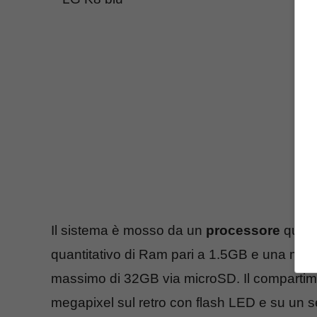
Il sistema è mosso da un
processore
quad-
quantitativo di Ram pari a 1.5GB e una mem
massimo di 32GB via microSD. Il compartime
megapixel sul retro con flash LED e su un s