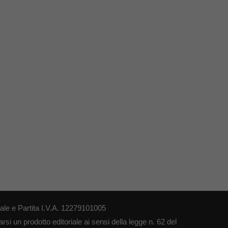
le e Partita I.V.A. 12279101005
si un prodotto editoriale ai sensi della legge n. 62 del