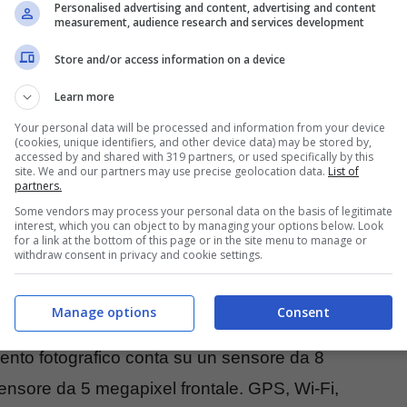
Personalised advertising and content, advertising and content
measurement, audience research and services development
Store and/or access information on a device
Learn more
Your personal data will be processed and information from your device
(cookies, unique identifiers, and other device data) may be stored by,
accessed by and shared with 319 partners, or used specifically by this
site. We and our partners may use precise geolocation data.
List of
partners.
Some vendors may process your personal data on the basis of legitimate
interest, which you can object to by managing your options below. Look
for a link at the bottom of this page or in the site menu to manage or
withdraw consent in privacy and cookie settings.
core 64bit su chipset MediaTek MT6735 con un
Manage options
Consent
oria interna da 8GB espandibile fino a un
nto fotografico conta su un sensore da 8
ensore da 5 megapixel frontale. GPS, Wi-Fi,