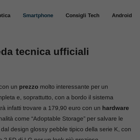
tica
Smartphone
Consigli Tech
Android
a tecnica ufficiali
con un
prezzo
molto interessante per un
leta e, soprattutto, con a bordo il sistema
trà infatti trovare a 179,90 euro con un
hardware
nalità come “Adoptable Storage” per salvare le
al design glossy pebble tipico della serie K, con
 2.5D di LG per un look più prezioso.