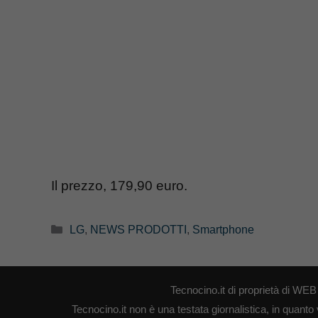
Il prezzo, 179,90 euro.
Categorie
LG
,
NEWS PRODOTTI
,
Smartphone
Tecnocino.it di proprietà di W
Tecnocino.it non è una testata giornalistica, in quanto