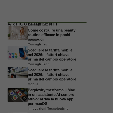
ARTICOLI RECENTI
Consigli Tech
Come costruire una beauty
routine efficace in pochi
passaggi
Consigli Tech
Scegliere la tariffa mobile
nel 2026: i fattori chiave
prima del cambio operatore
Consigli Tech
Scegliere la tariffa mobile
nel 2026: i fattori chiave
prima del cambio operatore
Mobile
Perplexity trasforma il Mac
in un assistente AI sempre
attivo: arriva la nuova app
per macOS
Innovazioni Tecnologiche