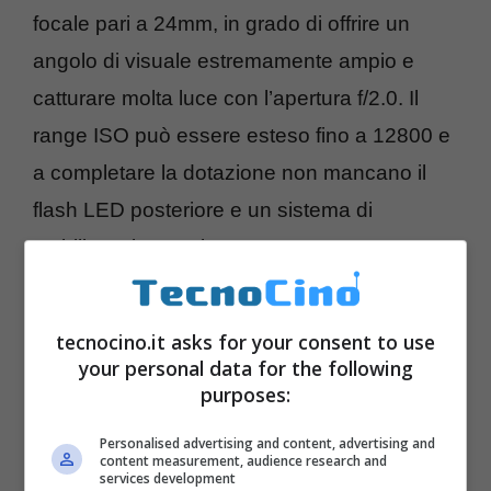
focale pari a 24mm, in grado di offrire un
angolo di visuale estremamente ampio e
catturare molta luce con l’apertura f/2.0. Il
range ISO può essere esteso fino a 12800 e
a completare la dotazione non mancano il
flash LED posteriore e un sistema di
stabilizzazione attiva.
La
fotocamera frontale
è dotata di un
tecnocino.it asks for your consent to use
sensore da 13 megapixel Exmor RS
e
your personal data for the following
dell’avvio rapido inferiore a 0.03 secondi.
purposes:
Tuttavia, rispetto a quella posteriore, offre
Personalised advertising and content, advertising and
content measurement, audience research and
una lunghezza di focale pari a 22mm e
services development