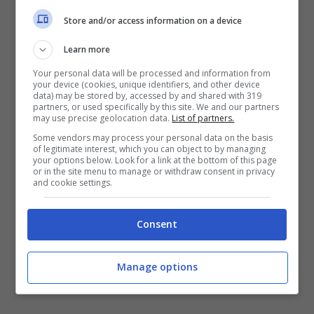
apertura f/2.0. Si tratta di una versione
Store and/or access information on a device
appositamente sviluppata per i selfie, ma non
Learn more
mancano la stabilizzazione ottica attiva, la
Your personal data will be processed and information from
possibilità di riprendere video Full HD e ISO
your device (cookies, unique identifiers, and other device
data) may be stored by, accessed by and shared with 319
fino a 6400.
partners, or used specifically by this site. We and our partners
may use precise geolocation data.
List of partners.
Some vendors may process your personal data on the basis
of legitimate interest, which you can object to by managing
your options below. Look for a link at the bottom of this page
or in the site menu to manage or withdraw consent in privacy
and cookie settings.
Consent
Manage options