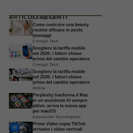
ARTICOLI RECENTI
Consigli Tech
Come costruire una beauty
routine efficace in pochi
passaggi
Consigli Tech
Scegliere la tariffa mobile
nel 2026: i fattori chiave
prima del cambio operatore
Consigli Tech
Scegliere la tariffa mobile
nel 2026: i fattori chiave
prima del cambio operatore
Mobile
Perplexity trasforma il Mac
in un assistente AI sempre
attivo: arriva la nuova app
per macOS
Innovazioni Tecnologiche
Prime Video copia TikTok:
arrivano i video verticali