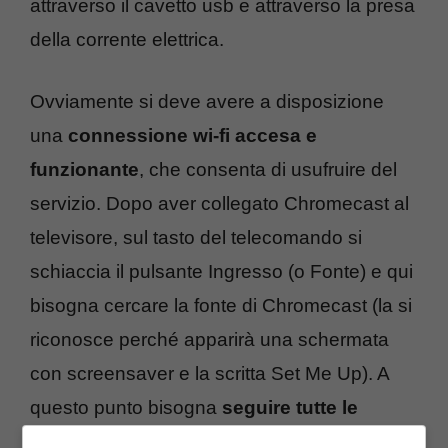
attraverso il cavetto usb e attraverso la presa
della corrente elettrica.
Ovviamente si deve avere a disposizione
una
connessione wi-fi accesa e
funzionante
, che consenta di usufruire del
servizio. Dopo aver collegato Chromecast al
televisore, sul tasto del telecomando si
schiaccia il pulsante Ingresso (o Fonte) e qui
bisogna cercare la fonte di Chromecast (la si
riconosce perché apparirà una schermata
con screensaver e la scritta Set Me Up). A
questo punto bisogna
seguire tutte le
indicazioni che compaiono sullo schermo