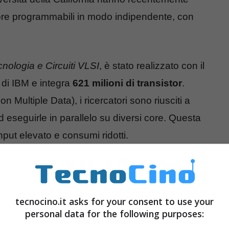
re programmabili in modo indipendente, con
nologia e Circuiti VLSI
, è stato realizzato con il
di IBM e integra
621 milioni di transistor
.
n Multiple Data), i ricercatori sono riusciti a
ed eseguirle in parallelo su diversi core. Questa
put elevato e consumi ridotti.
tecnocino.it asks for your consent to use your
personal data for the following purposes: