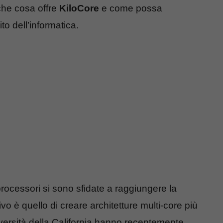
 che cosa offre
KiloCore
e come possa
o dell’informatica.
processori si sono sfidate a raggiungere la
o è quello di creare architetture multi-core più
Università della California hanno recentemente