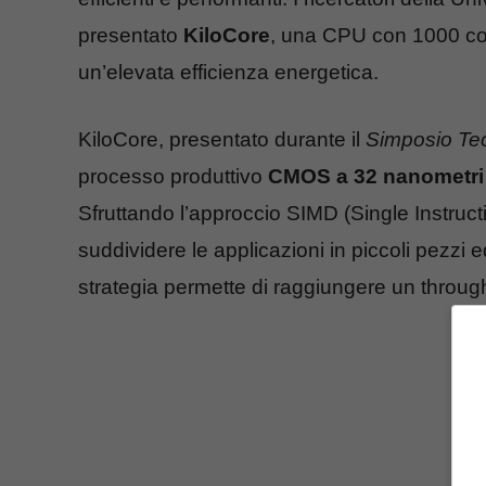
presentato
KiloCore
, una CPU con 1000 co
un’elevata efficienza energetica.
KiloCore, presentato durante il
Simposio Tec
processo produttivo
CMOS a 32 nanometri
Sfruttando l’approccio SIMD (Single Instructio
suddividere le applicazioni in piccoli pezzi 
strategia permette di raggiungere un through