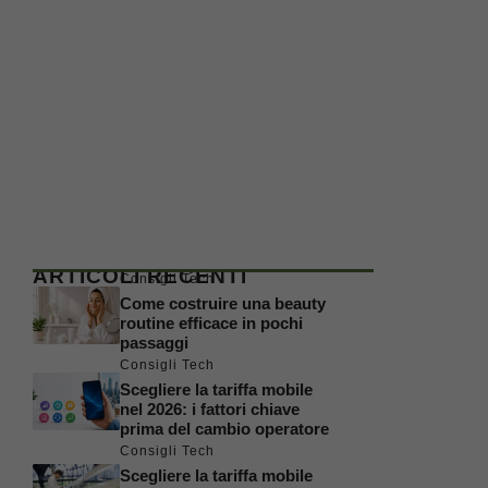
ARTICOLI RECENTI
Consigli Tech
Come costruire una beauty
routine efficace in pochi
passaggi
Consigli Tech
Scegliere la tariffa mobile
nel 2026: i fattori chiave
prima del cambio operatore
Consigli Tech
Scegliere la tariffa mobile