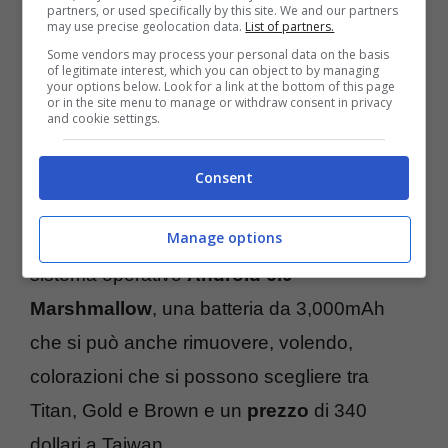
partners, or used specifically by this site. We and our partners
may use precise geolocation data.
List of partners.
Some vendors may process your personal data on the basis
of legitimate interest, which you can object to by managing
your options below. Look for a link at the bottom of this page
or in the site menu to manage or withdraw consent in privacy
and cookie settings.
Le specifiche continuano con dimensioni pari
Consent
a 155 x 79.6 x 7.4mm per un peso di 145
Manage options
grammi e proseguono con la presenza del
sistema operativo
Android 6.0
Marshmallow
, una batteria da 3,000mAh
che si può anche rimuovere, volendo,
colorazioni che si possono scegliere tra
Titan, Gold e Brown e un
prezzo
di 340
dollari a Taiwan.