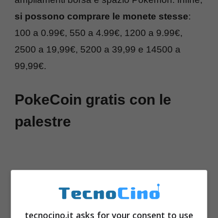
si possono comprare le monete stesse
:
100 a 0.99€, 550 a 4.99€, 1200 a 9.99€,
2500 a 19,99€, 5200 a 39,99 e 14500 a
99,99€.
PokeCoin gratis con le
palestre
tecnocino.it asks for your consent to use