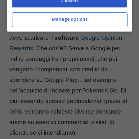
Consent
Google Opinion Rewards
Manage options
Questo è l’altro gettonatissimo metodo. Si
deve scaricare il
software
Google Opinion
Rewards
. Che cos’è? Serve a Google per
indire sondaggi tra i propri utenti, che poi
vengono ricompensati con credito da
spendere su Google Play… ad esempio
nell’acquisto di monete per Pokemon Go. Di
più: essendo spesso geolocalizzati grazie al
GPS, verranno richieste diverse domande
anche su esercizi commerciali visitati (o
sfiorati, se ci intendiamo).