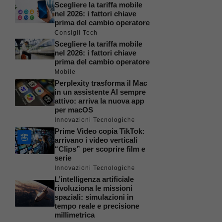
Scegliere la tariffa mobile
nel 2026: i fattori chiave
prima del cambio operatore
Consigli Tech
Scegliere la tariffa mobile
nel 2026: i fattori chiave
prima del cambio operatore
Mobile
Perplexity trasforma il Mac
in un assistente AI sempre
attivo: arriva la nuova app
per macOS
Innovazioni Tecnologiche
Prime Video copia TikTok:
arrivano i video verticali
“Clips” per scoprire film e
serie
Innovazioni Tecnologiche
L’intelligenza artificiale
rivoluziona le missioni
spaziali: simulazioni in
tempo reale e precisione
millimetrica