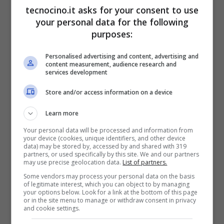
tecnocino.it asks for your consent to use
Snapchat
starebbe davvero cercando di
your personal data for the following
creare un proprio dispositivo. Voci, queste
purposes:
ultime, che non trovano origine certamente
Personalised advertising and content, advertising and
negli ultimi tempi ma che sono iniziate a
content measurement, audience research and
services development
circolare circa due anni fa, quando Snapchat
Store and/or access information on a device
acquisì le cuffie AR Labs prodotte da
Vengeance Labs, anche se poi, a quanto
Learn more
pare, il progetto si arenò.
Your personal data will be processed and information from
your device (cookies, unique identifiers, and other device
data) may be stored by, accessed by and shared with 319
partners, or used specifically by this site. We and our partners
Oltre all’ipotesi che Snapchat possa creare
may use precise geolocation data.
List of partners.
Some vendors may process your personal data on the basis
un suo dispositivo per la realtà aumentata,
of legitimate interest, which you can object to by managing
your options below. Look for a link at the bottom of this page
qualcun altro pensa che il social possa
or in the site menu to manage or withdraw consent in privacy
and cookie settings.
invece avere maggiore interesse a produrre