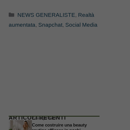
Categorie
NEWS GENERALISTE
,
Realtà
aumentata
,
Snapchat
,
Social Media
ARTICOLI RECENTI
Consigli Tech
Come costruire una beauty