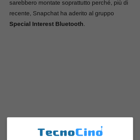
sarebbero montate soprattutto perché, più di
recente, Snapchat ha aderito al gruppo
Special Interest Bluetooth
.
Aver aderito a questo gruppo farebbe
propendere per l’ipotesi secondo cui