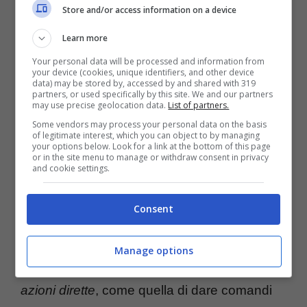
direttamente da Assistant, l’evoluzione di
Store and/or access information on a device
Google Now.
Learn more
Your personal data will be processed and information from
your device (cookies, unique identifiers, and other device
data) may be stored by, accessed by and shared with 319
partners, or used specifically by this site. We and our partners
may use precise geolocation data.
List of partners.
Some vendors may process your personal data on the basis
of legitimate interest, which you can object to by managing
your options below. Look for a link at the bottom of this page
or in the site menu to manage or withdraw consent in privacy
and cookie settings.
Consent
Attraverso
Google Assistant
è possibile
Manage options
avere due tipologie di comandi. Ci sono
azioni dirette
, come quella di dare comandi