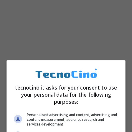
Sono tantissime le funzionalità offerte da
Home
e
Assistant
vi sono la possibilità di
tecnocino.it asks for your consent to use
your personal data for the following
riprodurre la musica in streaming, da
purposes:
YouTube, Spotify, Pandora e Google Music.
Personalised advertising and content, advertising and
E’ possibile effettuare ricerche sul web su
content measurement, audience research and
services development
Wikipedia e ottenere risposte vocali