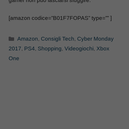
gamer non può lasciarsi sfuggire.
[amazon codice=”B01F7FOPAS” type=”” ]
Categorie
Amazon
,
Consigli Tech
,
Cyber Monday
2017
,
PS4
,
Shopping
,
Videogiochi
,
Xbox
One