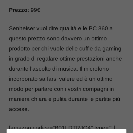
Prezzo
: 99€
Senheiser vuol dire qualità e le PC 360 a
questo prezzo sono davvero un ottimo
prodotto per chi vuole delle cuffie da gaming
in grado di regalare ottime prestazioni anche
durante l’ascolto di musica. Il microfono
incorporato sa farsi valere ed è un ottimo
modo per parlare con i vostri compagni in
maniera chiara e pulita durante le partite più
accese.
[amazon codice=”B01LDTRJG4″ type=”” ]