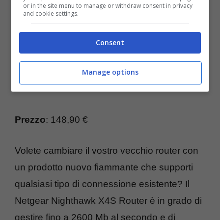
or in the site menu to manage or withdraw consent in privacy
and cookie settings.
Consent
Manage options
Prezzo
: 148,90 €
Volete cambiare il vostro vecchio router con
un prodotto nuovo fiammante che supporti
qualsiasi tipo di connessione esistente? Il
Netgear Nighthawk X4S Router è in grado di
gestire fino a 2600 Mb al secondo e di