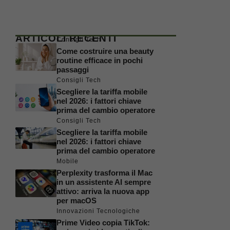
ARTICOLI RECENTI
Consigli Tech
Come costruire una beauty
routine efficace in pochi
passaggi
Consigli Tech
Scegliere la tariffa mobile
nel 2026: i fattori chiave
prima del cambio operatore
Consigli Tech
Scegliere la tariffa mobile
nel 2026: i fattori chiave
prima del cambio operatore
Mobile
Perplexity trasforma il Mac
in un assistente AI sempre
attivo: arriva la nuova app
per macOS
Innovazioni Tecnologiche
Prime Video copia TikTok: