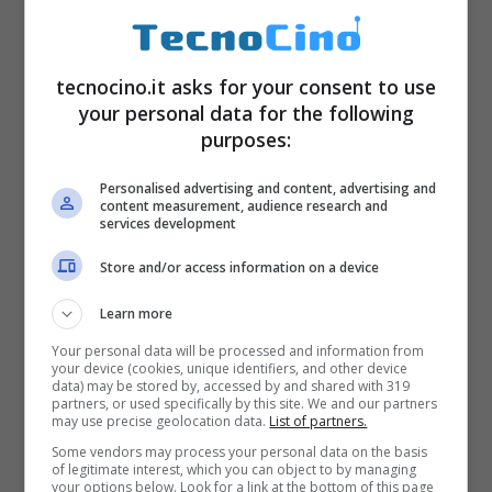
tecnocino.it asks for your consent to use
your personal data for the following
purposes:
Personalised advertising and content, advertising and
content measurement, audience research and
services development
Store and/or access information on a device
Learn more
6. Netgear R7800-100PES
Your personal data will be processed and information from
your device (cookies, unique identifiers, and other device
data) may be stored by, accessed by and shared with 319
Nighthawk X4S Router
partners, or used specifically by this site. We and our partners
may use precise geolocation data.
List of partners.
Wireless AC2600 Mbps
Some vendors may process your personal data on the basis
of legitimate interest, which you can object to by managing
your options below. Look for a link at the bottom of this page