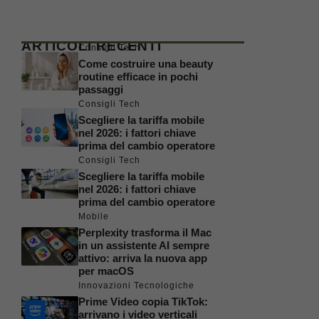
ARTICOLI RECENTI
Consigli Tech
Come costruire una beauty
routine efficace in pochi
passaggi
Consigli Tech
Scegliere la tariffa mobile
nel 2026: i fattori chiave
prima del cambio operatore
Consigli Tech
Scegliere la tariffa mobile
nel 2026: i fattori chiave
prima del cambio operatore
Mobile
Perplexity trasforma il Mac
in un assistente AI sempre
attivo: arriva la nuova app
per macOS
Innovazioni Tecnologiche
Prime Video copia TikTok:
arrivano i video verticali