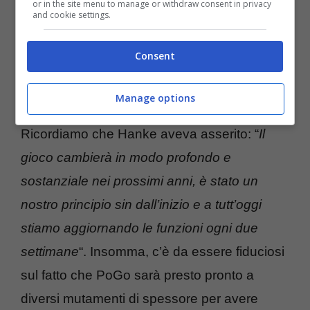
or in the site menu to manage or withdraw consent in privacy
and cookie settings.
multiplayer
umano vs umano senza dover
passare dal computer. Pokemon Go sarà
Consent
dunque un mondo in continua mutazione e
ampliamento.
Manage options
Ricordiamo che Hanke aveva asserito: “
Il
gioco cambierà in modo profondo e
sostanziale nei prossimi anni, è stato un
nostro principio sin dall’inizio e a tutt’oggi
stiamo aggiornando le funzioni ogni due
settimane
“. Insomma, c’è da essere fiduciosi
sul fatto che PoGo sarà presto pronto a
diversi mutamenti di spessore per avere