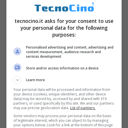
In secondo luogo, sono più che confermati in
arrivo i
Pokemon di seconda generazione
che saranno immessi nel gioco con una
tecnocino.it asks for your consent to use
your personal data for the following
major release. In realtà, tutte le
informazioni e
purposes:
i codici di gioco sono già all’interno del
Personalised advertising and content, advertising and
pacchetto
, dunque si tratta solo di attivare
content measurement, audience research and
services development
questa funzione e di rendere catturabili in
giro per il mondo i nuovi mostriciattoli. Mentre
Store and/or access information on a device
per lo scambio di Pokemon non si è più detto
Learn more
nulla – seppur confermandolo più volte –
Your personal data will be processed and information from
your device (cookies, unique identifiers, and other device
quasi a lasciar intendere che non sembra
data) may be stored by, accessed by and shared with 319
partners, or used specifically by this site. We and our partners
così vicino al rilascio, dovrebbe essere vicina
may use precise geolocation data.
List of partners.
Some vendors may process your personal data on the basis
la possibilità che venga abilitato così come
of legitimate interest, which you can object to by managing
your options below. Look for a link at the bottom of this page
vengano attivate anche le
battaglie in