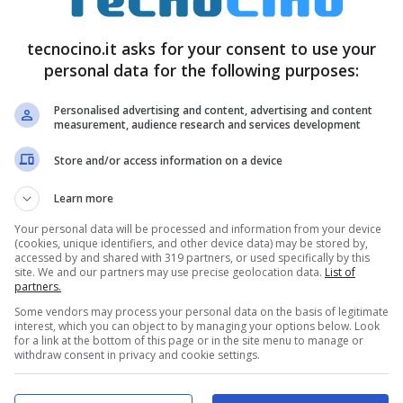
mplice e con l’ultimo update, le immagini
 operativo di Google. Ovviamente, le GIF
tecnocino.it asks for your consent to use your
personal data for the following purposes:
ascalia
, da aggiungere nella schermata di
iale ad amici o parenti.
Personalised advertising and content, advertising and content
measurement, audience research and services development
Store and/or access information on a device
Learn more
Your personal data will be processed and information from your device
(cookies, unique identifiers, and other device data) may be stored by,
accessed by and shared with 319 partners, or used specifically by this
site. We and our partners may use precise geolocation data.
List of
partners.
Some vendors may process your personal data on the basis of legitimate
interest, which you can object to by managing your options below. Look
for a link at the bottom of this page or in the site menu to manage or
withdraw consent in privacy and cookie settings.
iornamento
di
WhatsApp
per
Android
è in fase