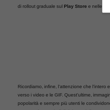
di rollout graduale sul
Play Store
e nelle pro
Ricordiamo, infine, l’attenzione che l’int
verso i video e le GIF. Quest’ultime, imma
popolarità e sempre più utenti le condividon