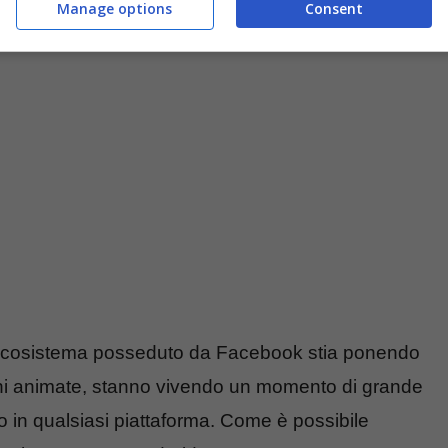
Manage options
Consent
ssime ore sarà disponibile per tutti gli utenti.
ero ecosistema posseduto da Facebook stia ponendo
gini animate, stanno vivendo un momento di grande
o in qualsiasi piattaforma. Come è possibile