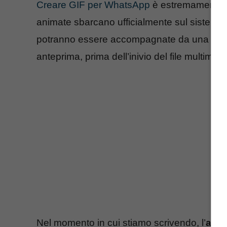
Creare GIF per WhatsApp
è estremamente se
animate sbarcano ufficialmente sul sistema
potranno essere accompagnate da una
did
anteprima, prima dell’inivio del file multimed
Nel momento in cui stiamo scrivendo, l’
agg