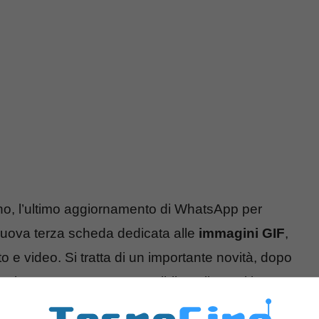
anno, l’ultimo aggiornamento di WhatsApp per
nuova terza scheda dedicata alle
immagini GIF
,
oto e video. Si tratta di un importante novità, dopo
 solamente stata resa possibile agli utenti iOS.