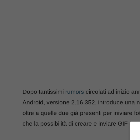
Dopo tantissimi
rumors
circolati ad inizio 
Android, versione 2.16.352, introduce una 
oltre a quelle due già presenti per iniviare f
che la possibilità di creare e inviare GIF era