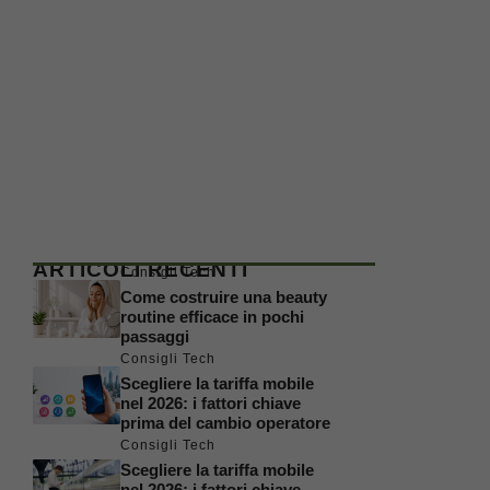
ARTICOLI RECENTI
Consigli Tech
Come costruire una beauty
routine efficace in pochi
passaggi
Consigli Tech
Scegliere la tariffa mobile
nel 2026: i fattori chiave
prima del cambio operatore
Consigli Tech
Scegliere la tariffa mobile
nel 2026: i fattori chiave