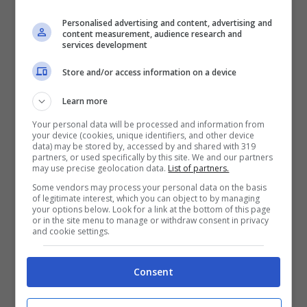
ad un’eventuale verifica. Gli utenti, allo
Personalised advertising and content, advertising and
content measurement, audience research and
stesso tempo, potranno contattare i creatori
services development
del messaggio, sottolineando come
Store and/or access information on a device
quest’ultimo riporti una falsa notizia.
Learn more
Your personal data will be processed and information from
Se la notizia verrà riconosciuta come falsa,
your device (cookies, unique identifiers, and other device
data) may be stored by, accessed by and shared with 319
Facebook
provvederà ponendo un
avviso
partners, or used specifically by this site. We and our partners
may use precise geolocation data.
List of partners.
in cui si sottolinea come il
post
sia
Some vendors may process your personal data on the basis
of legitimate interest, which you can object to by managing
considerato
non affidabile
. Di conseguenza,
your options below. Look for a link at the bottom of this page
or in the site menu to manage or withdraw consent in privacy
il social network ha cambiato anche alcune
and cookie settings.
politiche sulla pubblicità, al fine di evitare la
Consent
comunicazione sponsorizzata di notizie
false.