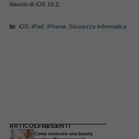
rilascio di iOS 10.2.
Categorie
iOS
,
iPad
,
iPhone
,
Sicurezza Informatica
ARTICOLI RECENTI
Consigli Tech
Come costruire una beauty