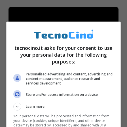
tecnocino.it asks for your consent to use
your personal data for the following
purposes:
Personalised advertising and content, advertising and
content measurement, audience research and
Dopo aver attivato l’
Activation Lock
,
services development
chiunque desideri accedere al dispositivo
Store and/or access information on a device
disattivando Find My iPhone, cancellando i
Learn more
dati del dispositivo o ripristinarlo, dovrà
Your personal data will be processed and information from
inserire le credenziali utente corrette.
your device (cookies, unique identifiers, and other device
data) may be stored by, accessed by and shared with 319