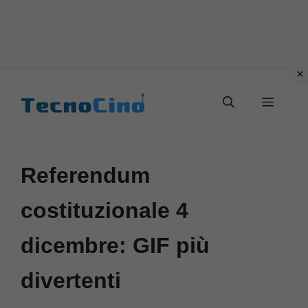
Vai
al
Menu
contenuto
Referendum
costituzionale 4
dicembre: GIF più
divertenti