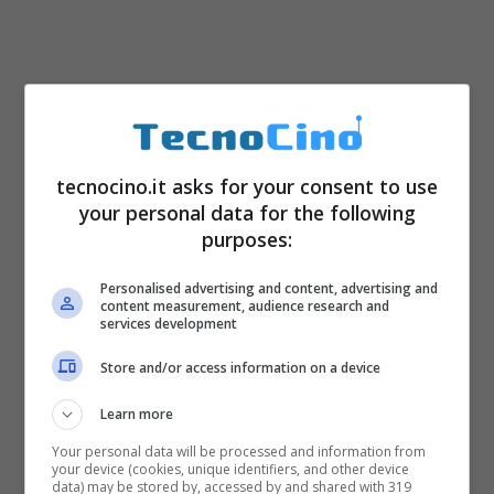
tecnocino.it asks for your consent to use
your personal data for the following
purposes:
Personalised advertising and content, advertising and
content measurement, audience research and
services development
Se da un lato Berlusconi in passato ha
Store and/or access information on a device
provato a cambiare la Costituzione, dall’altro
Learn more
voterà no al referendum costituzionale 2016.
Your personal data will be processed and information from
Impossibile non dimenticare il suo “Chapeau”
your device (cookies, unique identifiers, and other device
data) may be stored by, accessed by and shared with 319