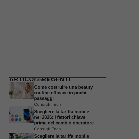
ARTICOLI RECENTI
Consigli Tech
Come costruire una beauty
routine efficace in pochi
passaggi
Consigli Tech
Scegliere la tariffa mobile
nel 2026: i fattori chiave
prima del cambio operatore
Consigli Tech
Scegliere la tariffa mobile