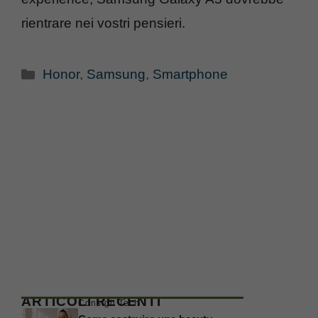
rientrare nei vostri pensieri.
Categorie
Honor
,
Samsung
,
Smartphone
ARTICOLI RECENTI
Consigli Tech