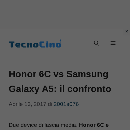
Vai
al
Menu
contenuto
Honor 6C vs Samsung
Galaxy A5: il confronto
Aprile 13, 2017
di
2001s076
Due device di fascia media,
Honor 6C e