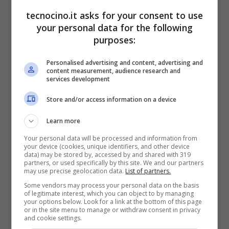
tecnocino.it asks for your consent to use
your personal data for the following
purposes:
Personalised advertising and content, advertising and
Honor 6C
possiede una fotocamera
content measurement, audience research and
services development
posteriore da
13 Mpx
in grado di riprendere
Store and/or access information on a device
video fino in
Full HD a 30 FPS
ed una
camera frontale da
5 Megapixel
che riesce a
Learn more
riprendere video fino in
HD 30 FPS
.
Your personal data will be processed and information from
your device (cookies, unique identifiers, and other device
data) may be stored by, accessed by and shared with 319
partners, or used specifically by this site. We and our partners
Samsung Galaxy A5
, invece, possiede
may use precise geolocation data.
List of partners.
Some vendors may process your personal data on the basis
fotocamera posteriore da
16 Megapixel
ed
of legitimate interest, which you can object to by managing
your options below. Look for a link at the bottom of this page
una frontale da
16 Megapixel
, entrambe in
or in the site menu to manage or withdraw consent in privacy
and cookie settings.
grado di riprendere video in
Full HD a 30