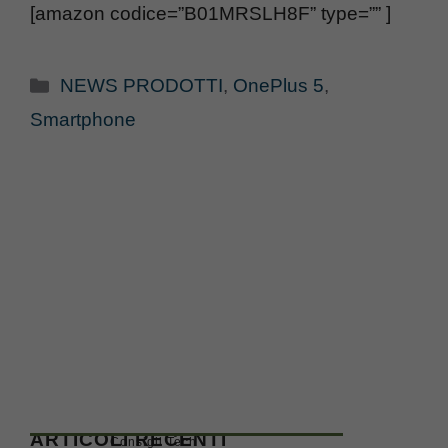
[amazon codice=”B01MRSLH8F” type=”” ]
Categorie
NEWS PRODOTTI
,
OnePlus 5
,
Smartphone
ARTICOLI RECENTI
Consigli Tech