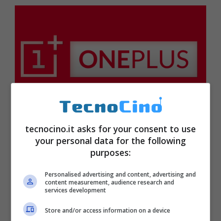
tecnocino.it asks for your consent to use
your personal data for the following
Il
prezzo di OnePlus 5
aumenta di 40 euro
purposes:
rispetto alla generazione precedente dunque
per la versione Midnight Black con 8 GB
Personalised advertising and content, advertising and
content measurement, audience research and
RAM e 128 GB di memoria si dovranno
services development
sborsare 559 euro mentre per quella Slate
Store and/or access information on a device