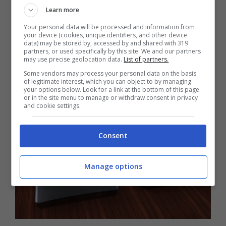
Gray con 6 GB RAM / 64 GB ROM ne
Learn more
serviranno 499 euro.
Your personal data will be processed and information from
your device (cookies, unique identifiers, and other device
data) may be stored by, accessed by and shared with 319
OnePlus 5 al posto di
partners, or used specifically by this site. We and our partners
may use precise geolocation data.
List of partners.
Some vendors may process your personal data on the basis
OnePlus 4
of legitimate interest, which you can object to by managing
your options below. Look for a link at the bottom of this page
or in the site menu to manage or withdraw consent in privacy
and cookie settings.
Consent
Manage options