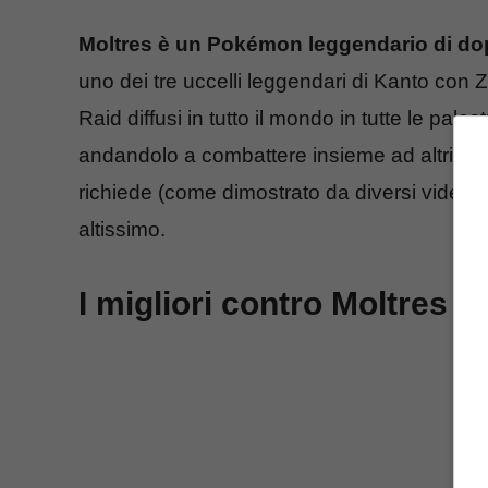
Moltres è un Pokémon leggendario di do
uno dei tre uccelli leggendari di Kanto con
Raid diffusi in tutto il mondo in tutte le pal
andandolo a combattere insieme ad altri gioca
richiede (come dimostrato da diversi video) un
altissimo.
I migliori contro Moltres