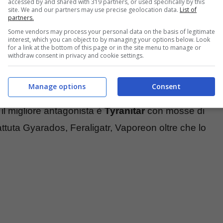
accessed by and shared with 319 partners, or used specifically by this
site. We and our partners may use precise geolocation data.
List of
partners.
Some vendors may process your personal data on the basis of legitimate
interest, which you can object to by managing your options below. Look
for a link at the bottom of this page or in the site menu to manage or
withdraw consent in privacy and cookie settings.
 presenta una forte
debolezza
contro Roccia,
Manage options
Consent
tente a fuoco, lotta, erba, coleottero, folletto e
il migliore antagonista è
Tyranitar
con mosse di
ttuta Gyarados, Feraligatr, Vaporeon oltre che lo