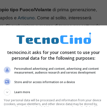
ppio tipo Fuoco/Volante
di prima generazione,
 Zapdos e
Articuno
. Come al solito, interesserà
estre. Si avrà un’ora e mezza di tempo per catturarlo
tori. Impossibile da sconfiggere in solitaria,
 minimo di quattro giocatori di livello, però,
tecnocino.it asks for your consent to use your
personal data for the following purposes:
Personalised advertising and content, advertising and content
measurement, audience research and services development
Store and/or access information on a device
Learn more
Your personal data will be processed and information from your device
(cookies, unique identifiers, and other device data) may be stored by,