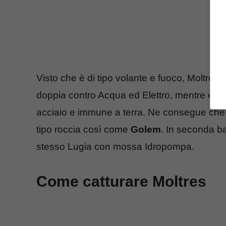
Visto che è di tipo volante e fuoco, Moltres
doppia contro Acqua ed Elettro, mentre è resis
acciaio e immune a terra. Ne consegue che 
tipo roccia così come
Golem
. In seconda ba
stesso Lugia con mossa Idropompa.
Come catturare Moltres