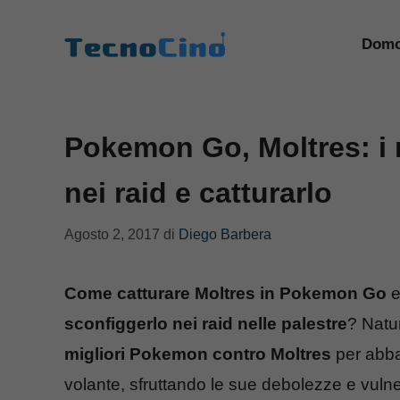
Vai
al
Domo
contenuto
Pokemon Go, Moltres: i m
nei raid e catturarlo
Agosto 2, 2017
di
Diego Barbera
Come catturare Moltres in Pokemon Go
e
sconfiggerlo nei raid nelle palestre
? Natur
migliori Pokemon contro Moltres
per abba
volante, sfruttando le sue debolezze e vulner