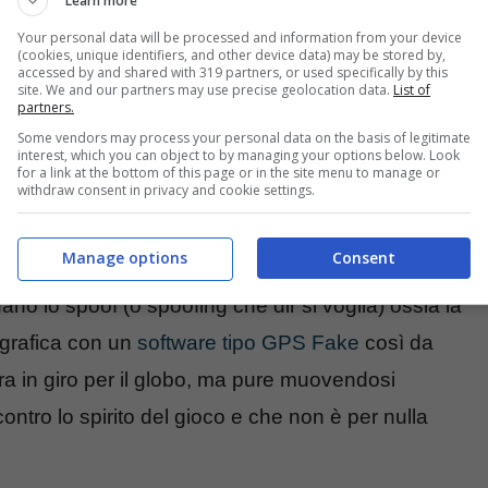
Learn more
Your personal data will be processed and information from your device
(cookies, unique identifiers, and other device data) may be stored by,
accessed by and shared with 319 partners, or used specifically by this
site. We and our partners may use precise geolocation data.
List of
partners.
Some vendors may process your personal data on the basis of legitimate
interest, which you can object to by managing your options below. Look
for a link at the bottom of this page or in the site menu to manage or
withdraw consent in privacy and cookie settings.
Manage options
Consent
no lo spoof (o spoofing che dir si voglia) ossia la
eografica con un
software tipo GPS Fake
così da
ra in giro per il globo, ma pure muovendosi
tro lo spirito del gioco e che non è per nulla