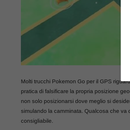
Molti trucchi Pokemon Go per il GPS riguarda
pratica di falsificare la propria posizione g
non solo posizionarsi dove meglio si deside
simulando la camminata. Qualcosa che va con
consigliabile.