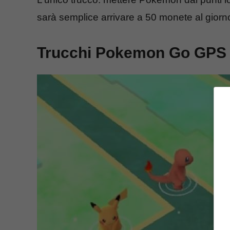
sarà semplice arrivare a 50 monete al gior
Trucchi Pokemon Go GPS