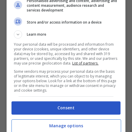
Personalised advertising and content, advertising and
content measurement, audience research and
proprio dell’Articuno Day.
services development
Store and/or access information on a device
Learn more
Your personal data will be processed and information from
your device (cookies, unique identifiers, and other device
data) may be stored by, accessed by and shared with 319
partners, or used specifically by this site. We and our partners
may use precise geolocation data.
List of partners.
Some vendors may process your personal data on the basis
of legitimate interest, which you can object to by managing
your options below. Look for a link at the bottom of this page
or in the site menu to manage or withdraw consent in privacy
and cookie settings.
Cosa succederà durante
Consent
l’Articuno Day
Manage options