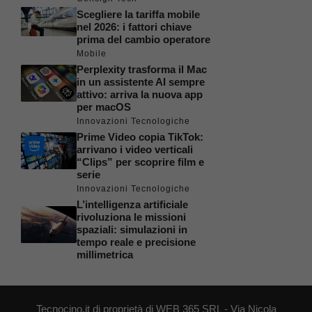
Scegliere la tariffa mobile
nel 2026: i fattori chiave
prima del cambio operatore
Mobile
Perplexity trasforma il Mac
in un assistente AI sempre
attivo: arriva la nuova app
per macOS
Innovazioni Tecnologiche
Prime Video copia TikTok:
arrivano i video verticali
“Clips” per scoprire film e
serie
Innovazioni Tecnologiche
L’intelligenza artificiale
rivoluziona le missioni
spaziali: simulazioni in
tempo reale e precisione
millimetrica
Tecnocino.it di proprietà di WEB 365 SRL - Via Nicola