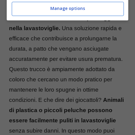
Le spugne, spesso trascurate, possono
Manage options
anch’esse beneficiare di un passaggio
nella lavastoviglie.
Una soluzione rapida e
efficace che contribuisce a prolungarne la
durata, a patto che vengano asciugate
accuratamente per evitare usura prematura.
Questo trucco è ampiamente adottato da
coloro che cercano un modo pratico per
mantenere le loro spugne in ottime
condizioni. E che dire dei giocattoli?
Animali
di plastica o piccoli peluche possono
essere facilmente puliti in lavastoviglie
senza subire danni. In questo modo puoi