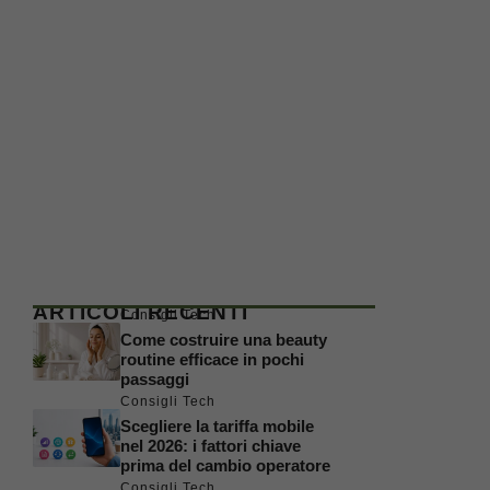
ARTICOLI RECENTI
Consigli Tech
Come costruire una beauty
routine efficace in pochi
passaggi
Consigli Tech
Scegliere la tariffa mobile
nel 2026: i fattori chiave
prima del cambio operatore
Consigli Tech