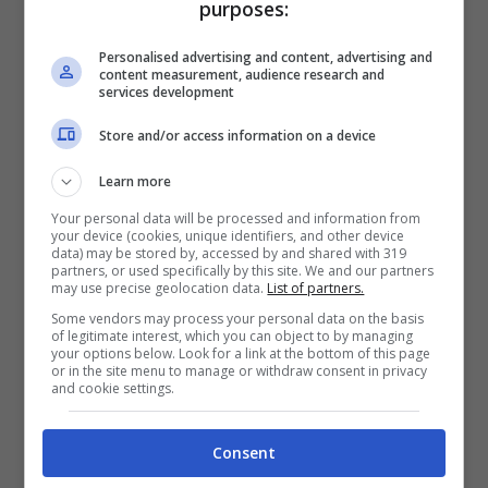
purposes:
Personalised advertising and content, advertising and
content measurement, audience research and
services development
Store and/or access information on a device
Learn more
Your personal data will be processed and information from
your device (cookies, unique identifiers, and other device
data) may be stored by, accessed by and shared with 319
partners, or used specifically by this site. We and our partners
may use precise geolocation data.
List of partners.
Some vendors may process your personal data on the basis
of legitimate interest, which you can object to by managing
your options below. Look for a link at the bottom of this page
Ci sono tanti oggetti che possono essere lavati in
or in the site menu to manage or withdraw consent in privacy
lavastoviglie (tecnocino.it)
and cookie settings.
Consent