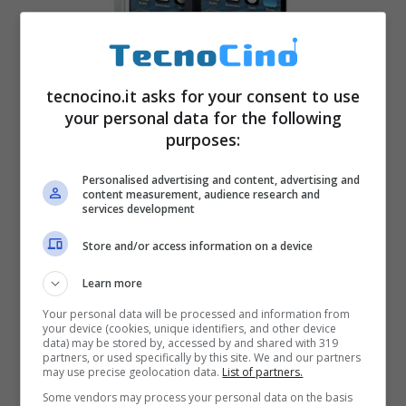
tecnocino.it asks for your consent to use
your personal data for the following
purposes:
Personalised advertising and content, advertising and
iPhone 5: scheda tecnica ufficiale
content measurement, audience research and
services development
[FOTO]
Settembre 12, 2012
Store and/or access information on a device
Learn more
Your personal data will be processed and information from
your device (cookies, unique identifiers, and other device
data) may be stored by, accessed by and shared with 319
partners, or used specifically by this site. We and our partners
may use precise geolocation data.
List of partners.
Some vendors may process your personal data on the basis