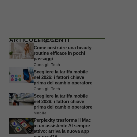
ARTICOLI RECENTI
Consigli Tech
Come costruire una beauty
routine efficace in pochi
passaggi
Consigli Tech
Scegliere la tariffa mobile
nel 2026: i fattori chiave
prima del cambio operatore
Consigli Tech
Scegliere la tariffa mobile
nel 2026: i fattori chiave
prima del cambio operatore
Mobile
Perplexity trasforma il Mac
in un assistente AI sempre
attivo: arriva la nuova app
per macOS