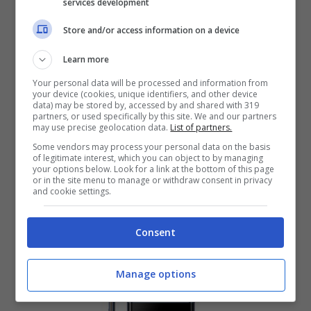
services development
Store and/or access information on a device
Learn more
Your personal data will be processed and information from
your device (cookies, unique identifiers, and other device
data) may be stored by, accessed by and shared with 319
partners, or used specifically by this site. We and our partners
may use precise geolocation data.
List of partners.
Some vendors may process your personal data on the basis
of legitimate interest, which you can object to by managing
your options below. Look for a link at the bottom of this page
or in the site menu to manage or withdraw consent in privacy
Samsung Galaxy S7: aggiornamento
and cookie settings.
ad Android 7.1.1 Nougat in arrivo
Gennaio 13, 2017
Consent
Manage options