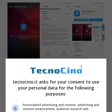
Samsung Galaxy S7 Edge in
aggiornamento a Android 7.1.1
tecnocino.it asks for your consent to use
Nougat a breve
your personal data for the following
Gennaio 13, 2017
purposes:
Personalised advertising and content, advertising and
content measurement, audience research and