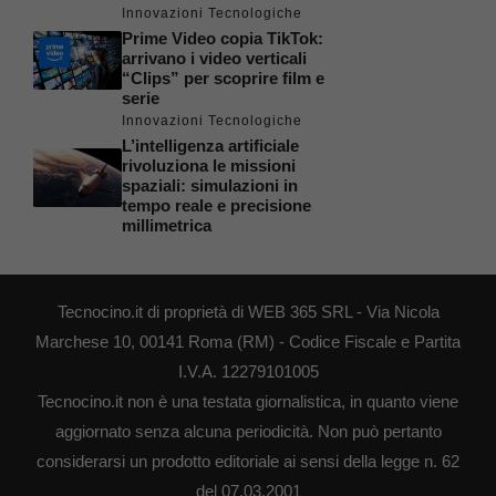
Innovazioni Tecnologiche
Prime Video copia TikTok:
arrivano i video verticali
“Clips” per scoprire film e
serie
Innovazioni Tecnologiche
L’intelligenza artificiale
rivoluziona le missioni
spaziali: simulazioni in
tempo reale e precisione
millimetrica
Tecnocino.it di proprietà di WEB 365 SRL - Via Nicola
Marchese 10, 00141 Roma (RM) - Codice Fiscale e Partita
I.V.A. 12279101005
Tecnocino.it non è una testata giornalistica, in quanto viene
aggiornato senza alcuna periodicità. Non può pertanto
considerarsi un prodotto editoriale ai sensi della legge n. 62
del 07.03.2001