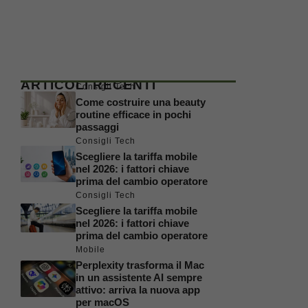
ARTICOLI RECENTI
Consigli Tech
Come costruire una beauty
routine efficace in pochi
passaggi
Consigli Tech
Scegliere la tariffa mobile
nel 2026: i fattori chiave
prima del cambio operatore
Consigli Tech
Scegliere la tariffa mobile
nel 2026: i fattori chiave
prima del cambio operatore
Mobile
Perplexity trasforma il Mac
in un assistente AI sempre
attivo: arriva la nuova app
per macOS