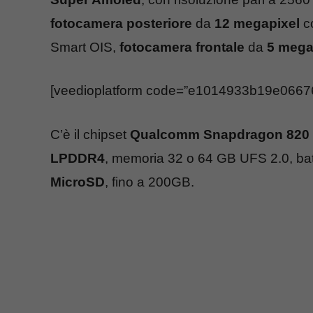
fotocamera posteriore
da
12 megapixel
co
Smart OIS,
fotocamera frontale
da
5 mega
[veedioplatform code=”e1014933b19e066
C’è il chipset
Qualcomm Snapdragon 820
LPDDR4
, memoria 32 o 64 GB UFS 2.0, ba
MicroSD
, fino a 200GB.