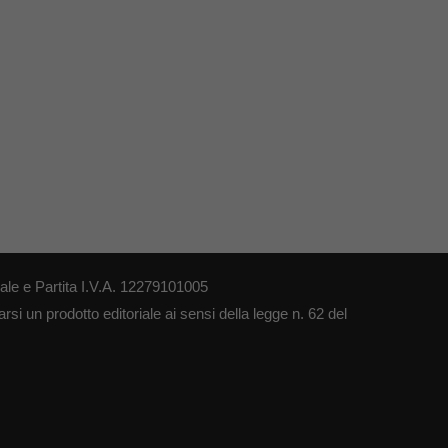
le e Partita I.V.A. 12279101005
si un prodotto editoriale ai sensi della legge n. 62 del