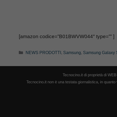
[amazon codice=”B01BWVW044″ type=”” ]
Categorie
NEWS PRODOTTI
,
Samsung
,
Samsung Galaxy 
Tecnocino.it di proprietà di W
Tecnocino.it non è una testata giornalistica, in quanto