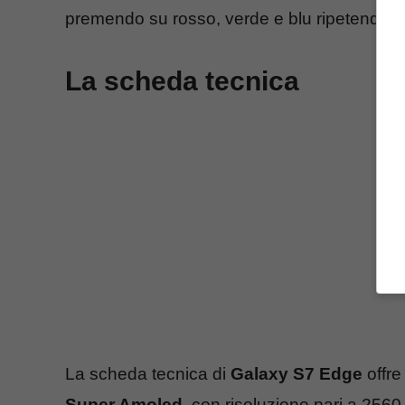
premendo su rosso, verde e blu ripetendo un 
La scheda tecnica
La scheda tecnica di
Galaxy S7 Edge
offr
Super Amoled
, con risoluzione pari a 2560