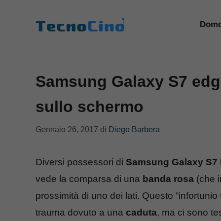
Vai
al
Domo
contenuto
Samsung Galaxy S7 edge
sullo schermo
Gennaio 26, 2017
di
Diego Barbera
Diversi possessori di
Samsung Galaxy S7
vede la comparsa di una
banda rosa
(che i
prossimità di uno dei lati. Questo “infortun
trauma dovuto a una
caduta
, ma ci sono te