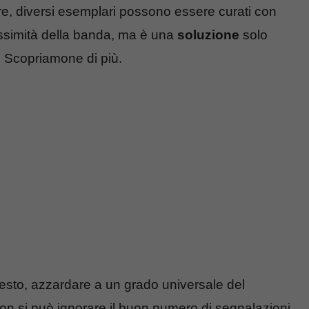
oltre, diversi esemplari possono essere curati con
ssimità della banda, ma è una
soluzione
solo
 Scopriamone di più.
testo, azzardare a un grado universale del
n si può ignorare il buon numero di segnalazioni