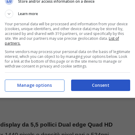
Store and/or access information on a device
paio di altre volte. Vi terremo aggiornati.
Learn more
Your personal data will be processed and information from your device
(cookies, unique identifiers, and other device data) may be stored by,
accessed by and shared with 319 partners, or used specifically by this
site. We and our partners may use precise geolocation data.
List of
partners.
Some vendors may process your personal data on the basis of legitimate
interest, which you can object to by managing your options below. Look
for a link at the bottom of this page or in the site menu to manage or
withdraw consent in privacy and cookie settings.
Manage options
Consent
e
display da 5,5 pollici Dual edge Quad HD
 x 1440 pixels e densità pixel pari a 534ppi,