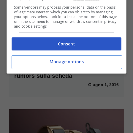
Some vendors may process your personal data on the basis
of legitimate interest, which you can object to by managing
your options below. Look for a link at the bottom of this page
or in the site menu to manage or withdraw consent in privacy
and cookie settings.
Consent
Manage options
Samsung Gear Fit 2 in uscita: i
rumors sulla scheda
Giugno 1, 2016