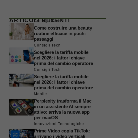
ARTICOLI RECENTI
Consigli Tech
Come costruire una beauty
routine efficace in pochi
passaggi
Consigli Tech
Scegliere la tariffa mobile
nel 2026: i fattori chiave
prima del cambio operatore
Consigli Tech
Scegliere la tariffa mobile
nel 2026: i fattori chiave
prima del cambio operatore
Mobile
Perplexity trasforma il Mac
in un assistente AI sempre
attivo: arriva la nuova app
per macOS
Innovazioni Tecnologiche
Prime Video copia TikTok:
arrivano i video verticali