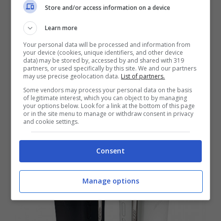
Store and/or access information on a device
Learn more
Your personal data will be processed and information from
your device (cookies, unique identifiers, and other device
data) may be stored by, accessed by and shared with 319
I nuovi accessori per Xbox 360:
partners, or used specifically by this site. We and our partners
telecomando e auricolare wireless
may use precise geolocation data.
List of partners.
Luglio 27, 2011
Some vendors may process your personal data on the basis
of legitimate interest, which you can object to by managing
your options below. Look for a link at the bottom of this page
or in the site menu to manage or withdraw consent in privacy
and cookie settings.
Consent
Manage options