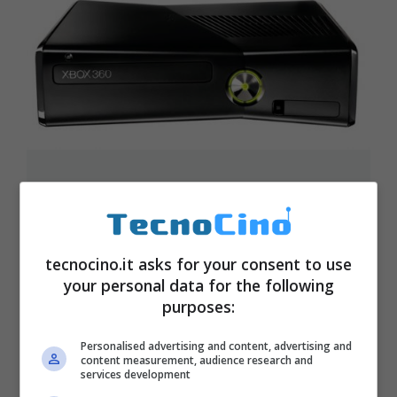
Ora Xbox 360 vende il doppio più
velocemente di Wii
Ottobre 14, 2011
tecnocino.it asks for your consent to use
your personal data for the following
purposes:
Personalised advertising and content, advertising and
Il gioco per Kinect che insegna
content measurement, audience research and
tecniche di autodifesa!
services development
Ottobre 9, 2011