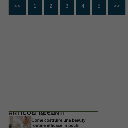
<<
1
2
3
4
5
>>
ARTICOLI RECENTI
Consigli Tech
Come costruire una beauty
routine efficace in pochi