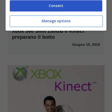
Consent
Manage options
Xbox 360 Slim 250GB e Kinect
preparano il botto
Giugno 15, 2010