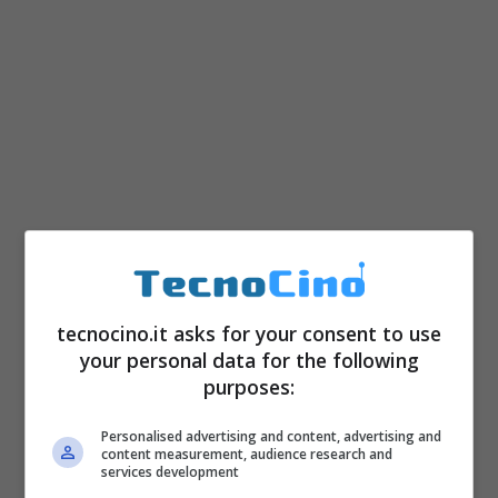
Questa breve clip è stata realizzata dai tipi di
Industrial Light e Magic
che hanno realizzato
tecnocino.it asks for your consent to use
gli effetti speciali anche dei Pirati dei Caraibi
your personal data for the following
purposes:
(vedi foto sotto). Con milioni di dollari di
budget e grandissimo talento a disposizione
Personalised advertising and content, advertising and
content measurement, audience research and
possono fare proprio di tutto, grandissimi!
services development