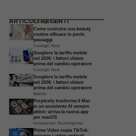
ARTICOLI RECENTI
Consigli Tech
Come costruire una beauty
routine efficace in pochi
passaggi
Consigli Tech
Scegliere la tariffa mobile
nel 2026: i fattori chiave
prima del cambio operatore
Consigli Tech
Scegliere la tariffa mobile
nel 2026: i fattori chiave
prima del cambio operatore
Mobile
Perplexity trasforma il Mac
in un assistente AI sempre
attivo: arriva la nuova app
per macOS
Innovazioni Tecnologiche
Prime Video copia TikTok:
arrivano i video verticali