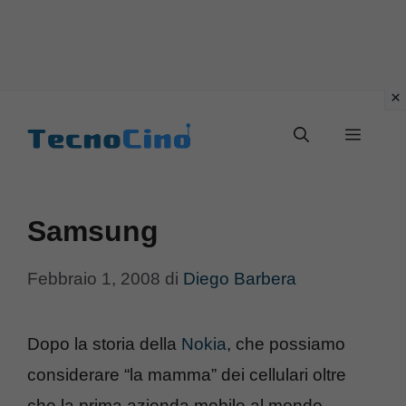
Vai
al
Menu
contenuto
Samsung
Febbraio 1, 2008
di
Diego Barbera
Dopo la storia della
Nokia
, che possiamo
considerare “la mamma” dei cellulari oltre
che la prima azienda mobile al mondo,