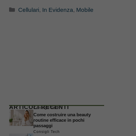
Categorie
Cellulari
,
In Evidenza
,
Mobile
ARTICOLI RECENTI
Consigli Tech
Come costruire una beauty
routine efficace in pochi
passaggi
Consigli Tech