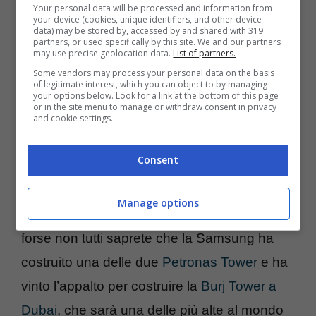
Your personal data will be processed and information from
your device (cookies, unique identifiers, and other device
* Samsung Engineering & Construction
data) may be stored by, accessed by and shared with 319
partners, or used specifically by this site. We and our partners
Intrattenimento
may use precise geolocation data.
List of partners.
* Suwon Samsung Bluewings
Some vendors may process your personal data on the basis
of legitimate interest, which you can object to by managing
* Everland
your options below. Look for a link at the bottom of this page
or in the site menu to manage or withdraw consent in privacy
* Samsung Lions
and cookie settings.
* Hotel Shilla
Consent
* Seoul Samsung Thunders
.
Manage options
Per quanto riguarda il settore di costruzioni,
forse non tutti saprete che la Samsung ha
costruito una delle due
Petronas Tower
e ha
vinto l’appalto per costruire la
Burj Tower a
Dubai
, che sarà una delle più alte al mondo