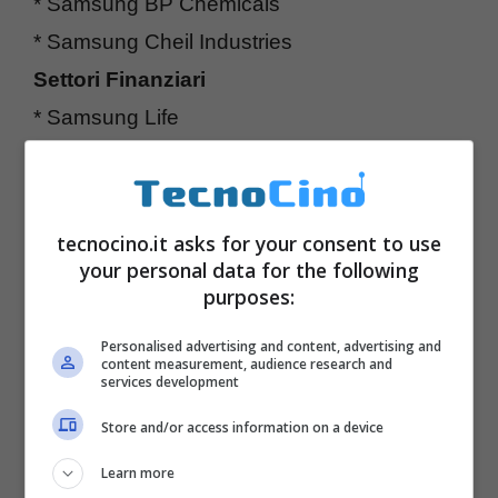
* Samsung BP Chemicals
* Samsung Cheil Industries
Settori Finanziari
* Samsung Life
* Samsung Fire
* Samsung Card
* Samsung Securities
tecnocino.it asks for your consent to use
* Samsung Investment Trust Management
your personal data for the following
purposes:
* Samsung Venture Investment
Settori di vendita al dettaglio
Personalised advertising and content, advertising and
content measurement, audience research and
* Samsung Corporation
services development
* Samsung Plaza
Store and/or access information on a device
Settori Ingegneria e costruzioni
Learn more
* Samsung Engineering