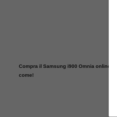
Compra il Samsung i900 Omnia online e r
come!