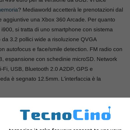
 memoria
? Mediaworld accetterà le prenotazioni dal
se aggiuntive una Xbox 360 Arcade. Per quanto
a i900, si tratta di uno smartphone con sistema
 da 3.2 pollici wide a risoluzione QVGA
n autofocus e face/smile detection. FM radio con
GB, espansione con schedinie microSD. Network
, USB, Bluetooth 2.0 A2DP, GPS e
cheda è segnato 12.5mm. L’interfaccia è la