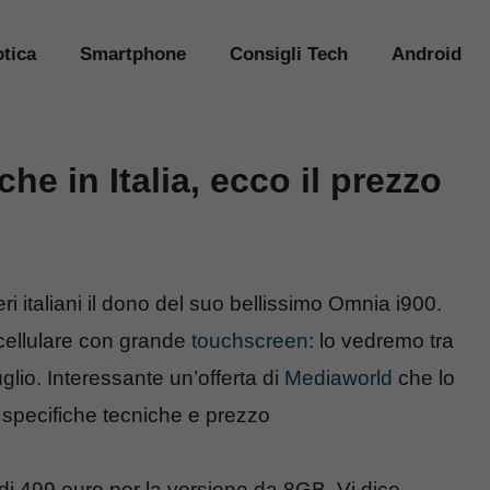
tica
Smartphone
Consigli Tech
Android
 in Italia, ecco il prezzo
 italiani il dono del suo bellissimo Omnia i900.
l cellulare con grande
touchscreen
: lo vedremo tra
glio. Interessante un’offerta di
Mediaworld
che lo
specifiche tecniche e prezzo
 di 499 euro per la versione da 8GB. Vi dice