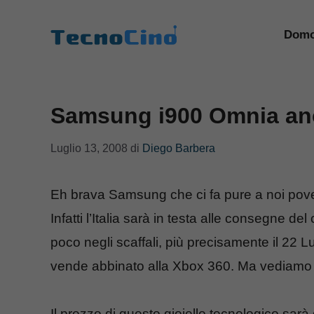
Vai
al
Domo
contenuto
Samsung i900 Omnia anche
Luglio 13, 2008
di
Diego Barbera
Eh brava Samsung che ci fa pure a noi poveri
Infatti l’Italia sarà in testa alle consegne de
poco negli scaffali, più precisamente il 22 Lu
vende abbinato alla Xbox 360. Ma vediamo 
Il prezzo di questo gioiello tecnologico sarà