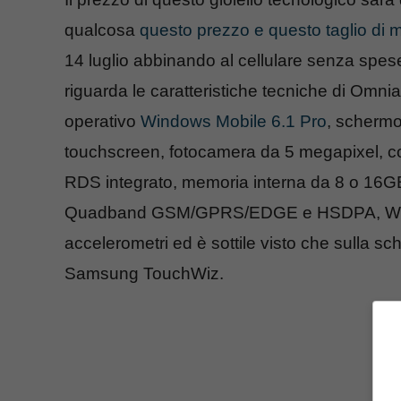
qualcosa
questo prezzo e questo taglio di
14 luglio abbinando al cellulare senza spe
riguarda le caratteristiche tecniche di Omni
operativo
Windows Mobile 6.1 Pro
, schermo
touchscreen, fotocamera da 5 megapixel, co
RDS integrato, memoria interna da 8 o 16
Quadband GSM/GPRS/EDGE e HSDPA, Wi-Fi
accelerometri ed è sottile visto che sulla s
Samsung TouchWiz.