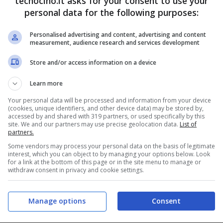
tecnocino.it asks for your consent to use your
personal data for the following purposes:
Personalised advertising and content, advertising and content
measurement, audience research and services development
Store and/or access information on a device
Learn more
Your personal data will be processed and information from your device
(cookies, unique identifiers, and other device data) may be stored by,
accessed by and shared with 319 partners, or used specifically by this
site. We and our partners may use precise geolocation data.
List of
isparmia in modo semplice e veloce. Scopri
partners.
Some vendors may process your personal data on the basis of legitimate
interest, which you can object to by managing your options below. Look
for a link at the bottom of this page or in the site menu to manage or
withdraw consent in privacy and cookie settings.
Manage options
Consent