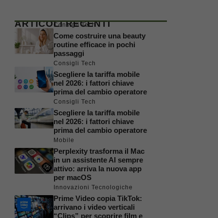
ARTICOLI RECENTI
Consigli Tech
Come costruire una beauty
routine efficace in pochi
passaggi
Consigli Tech
Scegliere la tariffa mobile
nel 2026: i fattori chiave
prima del cambio operatore
Consigli Tech
Scegliere la tariffa mobile
nel 2026: i fattori chiave
prima del cambio operatore
Mobile
Perplexity trasforma il Mac
in un assistente AI sempre
attivo: arriva la nuova app
per macOS
Innovazioni Tecnologiche
Prime Video copia TikTok:
arrivano i video verticali
“Clips” per scoprire film e