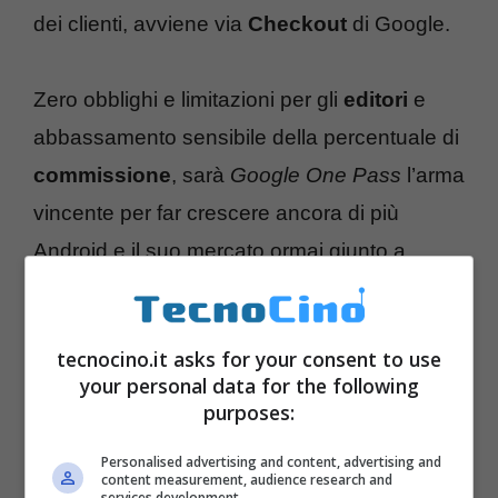
dei clienti, avviene via
Checkout
di Google.
Zero obblighi e limitazioni per gli
editori
e
abbassamento sensibile della percentuale di
commissione
, sarà
Google One Pass
l’arma
vincente per far crescere ancora di più
Android e il suo mercato ormai giunto a
150.000 contenuti caricati?
tecnocino.it asks for your consent to use
your personal data for the following
purposes:
Personalised advertising and content, advertising and
content measurement, audience research and
services development