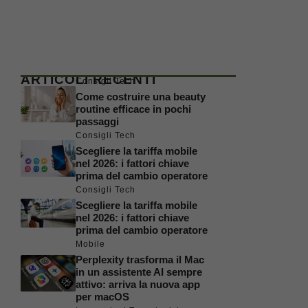
ARTICOLI RECENTI
Consigli Tech
Come costruire una beauty
routine efficace in pochi
passaggi
Consigli Tech
Scegliere la tariffa mobile
nel 2026: i fattori chiave
prima del cambio operatore
Consigli Tech
Scegliere la tariffa mobile
nel 2026: i fattori chiave
prima del cambio operatore
Mobile
Perplexity trasforma il Mac
in un assistente AI sempre
attivo: arriva la nuova app
per macOS