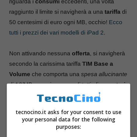
riguarda i
consumi
eccedenti, una volta
raggiunto il limite si navigherà a una
tariffa
di
50 centesimi di euro ogni MB, occhio!
Ecco
tutti i prezzi dei vari modelli di iPad 2
.
Non attivando nessuna
offerta
, si navigherà
secondo la carissima tariffa
TIM Base a
Volume
che comporta una
spesa allucinante
di 1€/MB, prassi comune di tutti gli
operatori
e non solo di TIM per invogliare (leggi:
obbligare) gli utenti ad attivare un
piano
.
tecnocino.it asks for your consent to use
your personal data for the following
purposes: